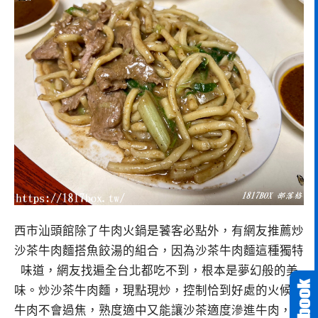
西市汕頭館除了牛肉火鍋是饕客必點外，有網友推薦炒
沙茶牛肉麵搭魚餃湯的組合，因為沙茶牛肉麵這種獨特
味道，網友找遍全台北都吃不到，根本是夢幻般的美
味。炒沙茶牛肉麵，現點現炒，控制恰到好處的火候讓
牛肉不會過焦，熟度適中又能讓沙茶適度滲進牛肉，寬