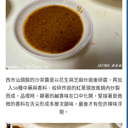
西市汕頭館的沙茶醬是以花生與芝麻炒過後研磨，再加
入58種中藥與香料、絞碎炸過的紅蔥頭放進鍋內炒製
而成，品嚐時，顯著的鹹香味在口中化開，緊接著是微
微的香料在舌尖形成多層次韻味，最後才有些許辣味浮
現。