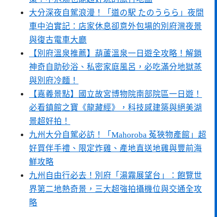
大分深夜自駕浪漫！「道の駅 たのうらら」夜間
車中泊實記：店家休息卻意外包場的別府灣夜景
與復古電車大廳
【別府溫泉推薦】葫蘆溫泉一日遊全攻略！解鎖
神奇自助砂浴、私密家庭風呂，必吃滿分地獄蒸
與別府冷麵！
【嘉義景點】國立故宮博物院南部院區一日遊！
必看鎮館之寶《龍藏經》，科技感建築與絕美湖
景超好拍！
九州大分自駕必訪！「Mahoroba 菟狹物產館」超
好買伴手禮、限定炸雞、產地直送地雞與豐前海
鮮攻略
九州自由行必去！別府「湯霧展望台」：飽覽世
界第二地熱奇景，三大超強拍攝機位與交通全攻
略