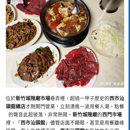
位於
新竹城隍廟市場
巷弄裡，超過一甲子歷史的
西市汕
頭館總店
才剛開門營業，立刻湧進一波用餐人潮，點餐
的聲音此起彼落，非常熱鬧。
新竹城隍廟
的
西門市場
裡，「
西市汕頭館
」儘管店面不顯眼，甚至是用餐離峰