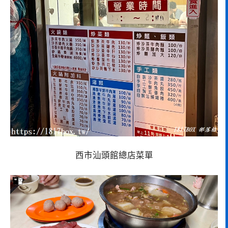
西市汕頭館總店菜單