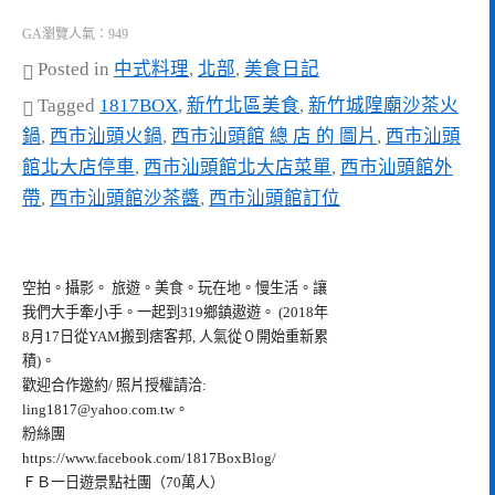
GA瀏覽人氣：949
Posted in
中式料理
,
北部
,
美食日記
Tagged
1817BOX
,
新竹北區美食
,
新竹城隍廟沙茶火
鍋
,
西市汕頭火鍋
,
西市汕頭館 總 店 的 圖片
,
西市汕頭
館北大店停車
,
西市汕頭館北大店菜單
,
西市汕頭館外
帶
,
西市汕頭館沙茶醬
,
西市汕頭館訂位
空拍。攝影。 旅遊。美食。玩在地。慢生活。讓
我們大手牽小手。一起到319鄉鎮遨遊。 (2018年
8月17日從YAM搬到痞客邦, 人氣從０開始重新累
積)。
歡迎合作邀約/ 照片授權請洽:
ling1817@yahoo.com.tw
。
粉絲團
https://www.facebook.com/1817BoxBlog/
ＦＢ一日遊景點社團（70萬人）