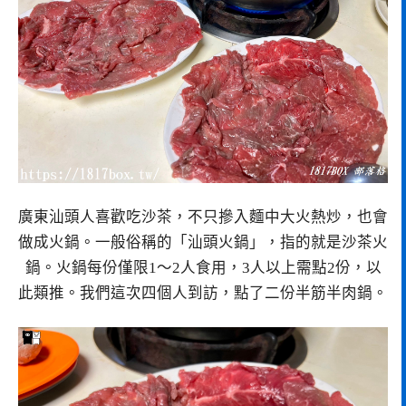
廣東汕頭人喜歡吃沙茶，不只摻入麵中大火熱炒，也會
做成火鍋。一般俗稱的「汕頭火鍋」，指的就是沙茶火
鍋。火鍋每份僅限1～2人食用，3人以上需點2份，以
此類推。我們這次四個人到訪，點了二份半筋半肉鍋。