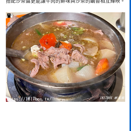
搭配沙茶醬更能讓牛肉的鮮味與沙茶的鹹香相互輝映。