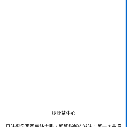
炒沙茶牛心
口味很像客家薑絲大腸，酸酸鹹鹹的滋味，第一次品嚐