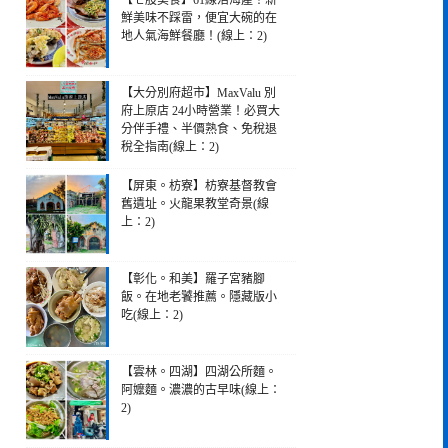
【七股美食】61線活海產！新
鮮美味不踩雷，便宜大碗的在
地人氣海鮮餐廳！(線上：2)
【大分別府超市】MaxValu 別
府上原店 24小時營業！必買大
分伴手禮、半價熟食、免稅退
稅全指南(線上：2)
【屏東。枋寮】枋寮基督教會
舊遺址。火龍果教堂奇景(線
上：2)
【彰化。和美】羅子宮豬腳
飯。在地老饕推薦。隱藏版小
吃(線上：2)
【雲林。四湖】四湖公所麵。
阿嬤麵。濃濃的古早味(線上：
2)