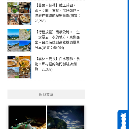
【苗栗。苑裡】鐵工莊園。
茶。空間。古琴。窯烤麵包。
隱藏在鄉道的秘密花園(瀏覽：
28,283)
【行程規劃】南橫公路。一生
一定要去一次的地方。東進西
出。台東海端到高雄桃源風景
分享(瀏覽：60,094)
【雲林。元長】白水咖啡。食
物。鄉村裡的熱門咖啡店(瀏
覽：25,339)
近期文章