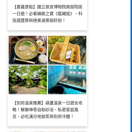
【嘉義景點】國立故宮博物院南部院區
一日遊！必看鎮館之寶《龍藏經》，科
技感建築與絕美湖景超好拍！
【別府溫泉推薦】葫蘆溫泉一日遊全攻
略！解鎖神奇自助砂浴、私密家庭風
呂，必吃滿分地獄蒸與別府冷麵！