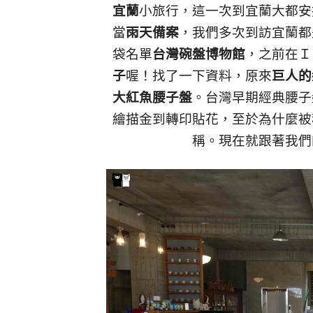
宜蘭
小旅行，這一次到宜蘭大都安
當
雨天備案
，我們多次到訪宜蘭都
袋名單
台灣碗盤博物館
，之前在Ｉ
子
喔！找了一下資料，原來
巨人的
大紅魚腰子盤
。台灣早期經典腰子
繪描金到轉印貼花，至於為什麼被
稱。現在就跟著我們