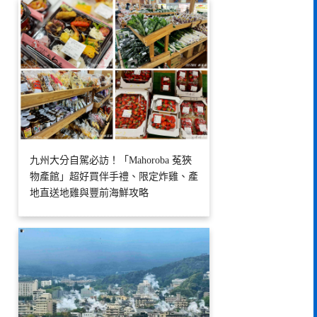
九州大分自駕必訪！「Mahoroba 菟狹
物產館」超好買伴手禮、限定炸雞、產
地直送地雞與豐前海鮮攻略