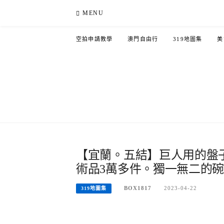
Skip
MENU
to
content
空拍申請教學
澳門自由行
319地圖集
美
【宜蘭。五結】巨人用的盤
術品3萬多件。獨一無二的
BOX1817
2023-04-22
319地圖集