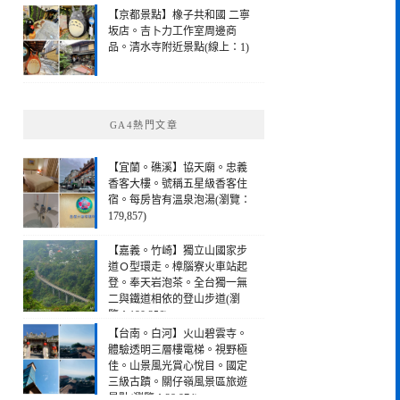
【京都景點】橡子共和國 二寧
坂店。吉卜力工作室周邊商
品。清水寺附近景點(線上：1)
GA4熱門文章
【宜蘭。礁溪】協天廟。忠義
香客大樓。號稱五星級香客住
宿。每房皆有溫泉泡湯(瀏覽：
179,857)
【嘉義。竹崎】獨立山國家步
道Ｏ型環走。樟腦寮火車站起
登。奉天岩泡茶。全台獨一無
二與鐵道相依的登山步道(瀏
覽：190,256)
【台南。白河】火山碧雲寺。
體驗透明三層樓電梯。視野極
佳。山景風光賞心悅目。國定
三級古蹟。關仔嶺風景區旅遊
景點(瀏覽：28,974)