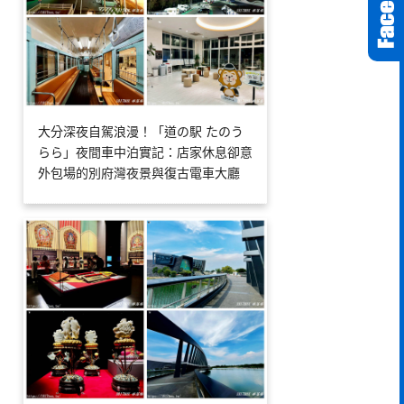
大分深夜自駕浪漫！「道の駅 たのう
らら」夜間車中泊實記：店家休息卻意
外包場的別府灣夜景與復古電車大廳