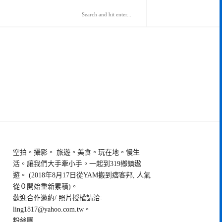
空拍。攝影。 旅遊。美食。玩在地。慢生
活。讓我們大手牽小手。一起到319鄉鎮遨
遊。 (2018年8月17日從YAM搬到痞客邦, 人氣
從０開始重新累積)。
歡迎合作邀約/ 照片授權請洽:
ling1817@yahoo.com.tw
。
粉絲團