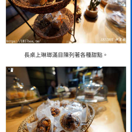
長桌上琳瑯滿目陳列著各種甜點。