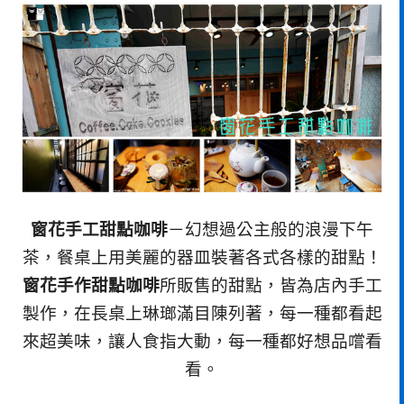
窗花手工甜點咖啡
－幻想過公主般的浪漫下午
茶，餐桌上用美麗的器皿裝著各式各樣的甜點！
窗花手作甜點咖啡
所販售的甜點，皆為店內手工
製作，在長桌上琳瑯滿目陳列著，每一種都看起
來超美味，讓人食指大動，每一種都好想品嚐看
看。