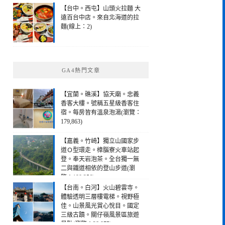
【台中。西屯】山頭火拉麵 大
遠百台中店。來自北海道的拉
麵(線上：2)
GA4熱門文章
【宜蘭。礁溪】協天廟。忠義
香客大樓。號稱五星級香客住
宿。每房皆有溫泉泡湯(瀏覽：
179,863)
【嘉義。竹崎】獨立山國家步
道Ｏ型環走。樟腦寮火車站起
登。奉天岩泡茶。全台獨一無
二與鐵道相依的登山步道(瀏
覽：190,256)
【台南。白河】火山碧雲寺。
體驗透明三層樓電梯。視野極
佳。山景風光賞心悅目。國定
三級古蹟。關仔嶺風景區旅遊
景點(瀏覽：28,975)