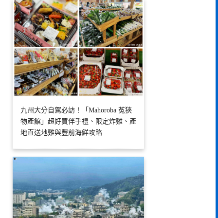
九州大分自駕必訪！「Mahoroba 菟狹
物產館」超好買伴手禮、限定炸雞、產
地直送地雞與豐前海鮮攻略