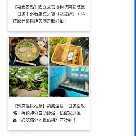
【嘉義景點】國立故宮博物院南部院區
一日遊！必看鎮館之寶《龍藏經》，科
技感建築與絕美湖景超好拍！
【別府溫泉推薦】葫蘆溫泉一日遊全攻
略！解鎖神奇自助砂浴、私密家庭風
呂，必吃滿分地獄蒸與別府冷麵！