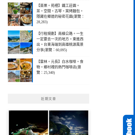
【苗栗。苑裡】鐵工莊園。
茶。空間。古琴。窯烤麵包。
隱藏在鄉道的秘密花園(瀏覽：
28,283)
【行程規劃】南橫公路。一生
一定要去一次的地方。東進西
出。台東海端到高雄桃源風景
分享(瀏覽：60,095)
【雲林。元長】白水咖啡。食
物。鄉村裡的熱門咖啡店(瀏
覽：25,340)
近期文章