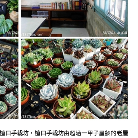
植曰手栽坊
，
植曰手栽坊
由超過
一甲子
屋齡的
老屋