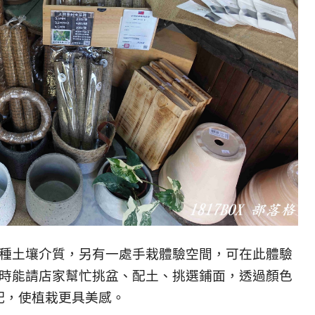
種土壤介質，另有一處手栽體驗空間，可在此體驗
時能請店家幫忙挑盆、配土、挑選鋪面，透過顏色
配，使植栽更具美感。