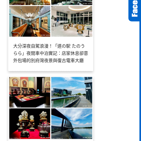
大分深夜自駕浪漫！「道の駅 たのう
らら」夜間車中泊實記：店家休息卻意
外包場的別府灣夜景與復古電車大廳