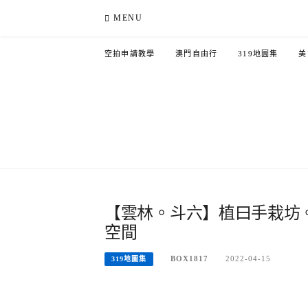
Skip
MENU
to
content
空拍申請教學
澳門自由行
319地圖集
美
【雲林。斗六】植曰手栽坊。
空間
BOX1817
2022-04-15
319地圖集