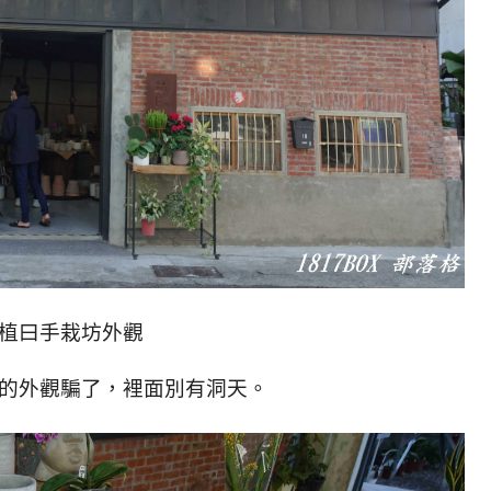
植曰手栽坊外觀
的外觀騙了，裡面別有洞天。