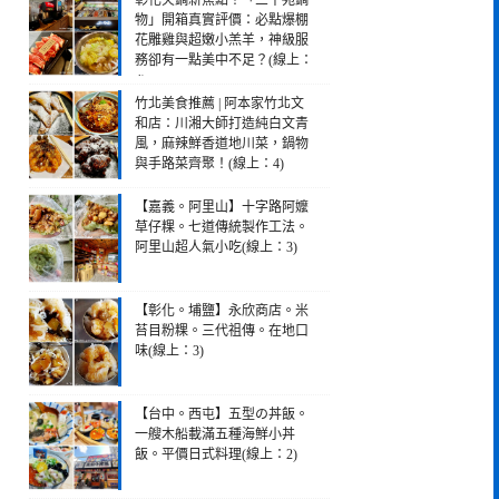
彰化火鍋新焦點！「三千苑鍋
物」開箱真實評價：必點爆棚
花雕雞與超嫩小羔羊，神級服
務卻有一點美中不足？(線上：
4)
竹北美食推薦 | 阿本家竹北文
和店：川湘大師打造純白文青
風，麻辣鮮香道地川菜，鍋物
與手路菜齊聚！(線上：4)
【嘉義。阿里山】十字路阿嬤
草仔粿。七道傳統製作工法。
阿里山超人氣小吃(線上：3)
【彰化。埔鹽】永欣商店。米
苔目粉粿。三代祖傳。在地口
味(線上：3)
【台中。西屯】五型の丼飯。
一艘木船載滿五種海鮮小丼
飯。平價日式料理(線上：2)