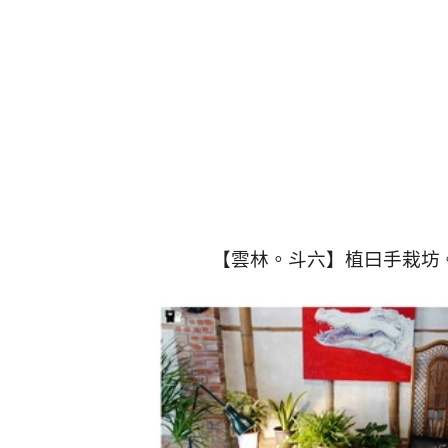
【雲林。斗六】植曰手栽坊