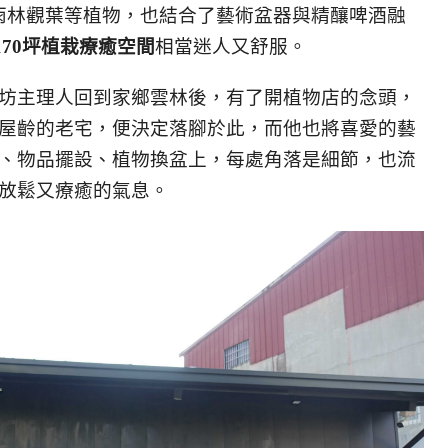
雨林觀葉等植物，也結合了藝術盆器與精釀啤酒融
170坪植栽療癒空間
相當迷人又舒服。
坊主理人回到家鄉雲林後，有了開植物店的念頭，
屋齡的老宅，便決定落腳於此，而他也將喜愛的藝
、物品擺設、植物換盆上，每處角落是細節，也流
放鬆又療癒的氣息。