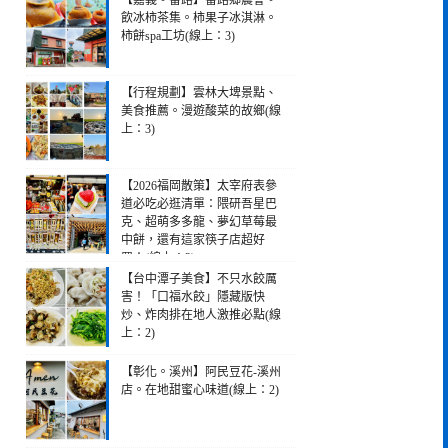
【嘉義。番路】番路鄉農會。
飲冰柿茶集。柿果子冰淇淋。
柿餅spa工坊(線上：3)
【行程規劃】雲林大埤景點、
美食推薦。漫遊酸菜的故鄉(線
上：3)
【2026福岡散策】太宰府表參
道必吃必逛清單：隈研吾星巴
克、超萌多多龍、夢幻草莓最
中餅，還有這家筷子店超好
買！(線上：2)
【台中潭子美食】不只水餃厲
害！「口福水餃」隱藏版快
炒、炸肉排在地人激推必點(線
上：2)
【彰化。溪州】阿民豆花-溪州
店。在地甜蜜心味道(線上：2)