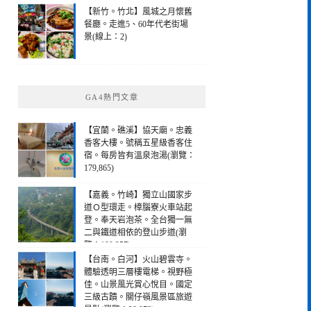
【新竹。竹北】風城之月懷舊
餐廳。走進5、60年代老街場
景(線上：2)
GA4熱門文章
【宜蘭。礁溪】協天廟。忠義
香客大樓。號稱五星級香客住
宿。每房皆有溫泉泡湯(瀏覽：
179,865)
【嘉義。竹崎】獨立山國家步
道Ｏ型環走。樟腦寮火車站起
登。奉天岩泡茶。全台獨一無
二與鐵道相依的登山步道(瀏
覽：190,257)
【台南。白河】火山碧雲寺。
體驗透明三層樓電梯。視野極
佳。山景風光賞心悅目。國定
三級古蹟。關仔嶺風景區旅遊
景點(瀏覽：28,978)