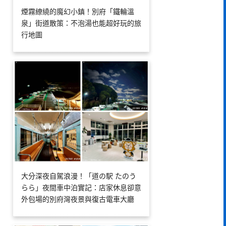
煙霧繚繞的魔幻小鎮！別府「鐵輪溫
泉」街道散策：不泡湯也能超好玩的旅
行地圖
大分深夜自駕浪漫！「道の駅 たのう
らら」夜間車中泊實記：店家休息卻意
外包場的別府灣夜景與復古電車大廳