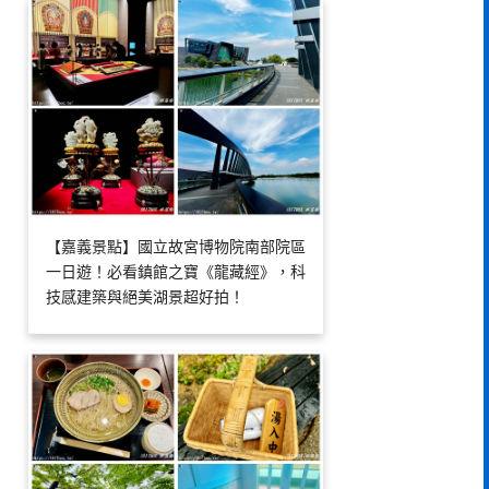
【嘉義景點】國立故宮博物院南部院區
一日遊！必看鎮館之寶《龍藏經》，科
技感建築與絕美湖景超好拍！