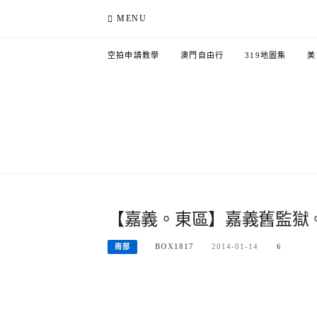
Skip
MENU
to
content
空拍申請教學
澳門自由行
319地圖集
美
【嘉義。東區】嘉義舊監獄
BOX1817
2014-01-14
6
南部