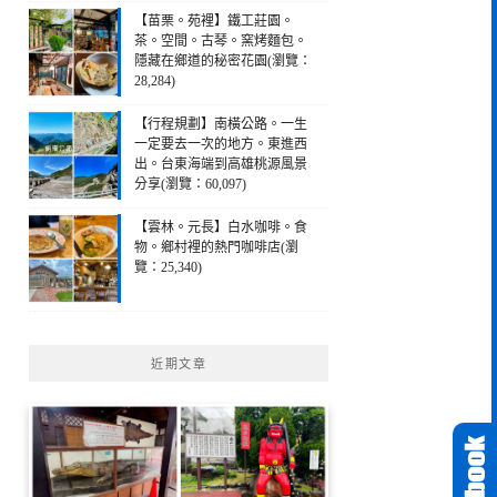
【苗栗。苑裡】鐵工莊園。
茶。空間。古琴。窯烤麵包。
隱藏在鄉道的秘密花園(瀏覽：
28,284)
【行程規劃】南橫公路。一生
一定要去一次的地方。東進西
出。台東海端到高雄桃源風景
分享(瀏覽：60,097)
【雲林。元長】白水咖啡。食
物。鄉村裡的熱門咖啡店(瀏
覽：25,340)
近期文章