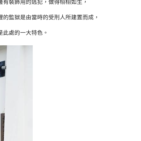
邊有裝飾用的逃犯，做得栩栩如生，
裡的監獄是由當時的受刑人所建置而成，
是此處的一大特色。