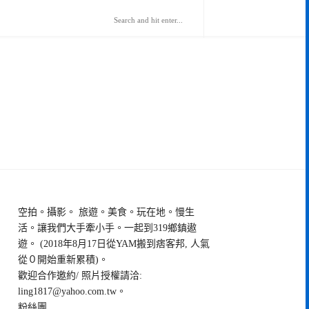
空拍。攝影。 旅遊。美食。玩在地。慢生
活。讓我們大手牽小手。一起到319鄉鎮遨
遊。 (2018年8月17日從YAM搬到痞客邦, 人氣
從０開始重新累積)。
歡迎合作邀約/ 照片授權請洽:
ling1817@yahoo.com.tw
。
粉絲團