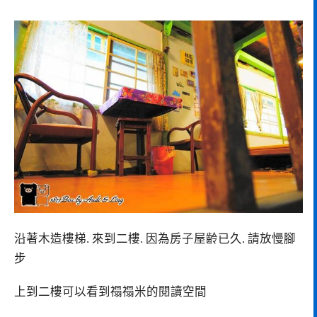
沿著木造樓梯. 來到二樓. 因為房子屋齡已久. 請放慢腳
步
上到二樓可以看到禢禢米的閱讀空間