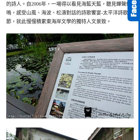
的詩人。自2006年，一場得以看見海藍天藍，聽見蟬聲蛙
鳴，感受山風、海波、松濤對話的詩歌饗宴-太平洋詩歌
節，就此慢慢積累東海岸文學的獨特人文景致。