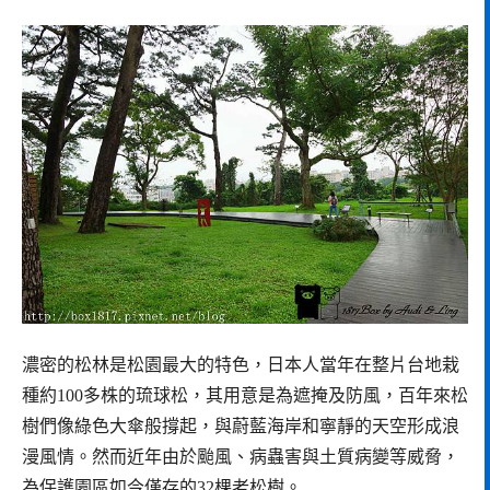
濃密的松林是松園最大的特色，日本人當年在整片台地栽
種約100多株的琉球松，其用意是為遮掩及防風，百年來松
樹們像綠色大傘般撐起，與蔚藍海岸和寧靜的天空形成浪
漫風情。然而近年由於颱風、病蟲害與土質病變等威脅，
為保護園區如今僅存的32棵老松樹。