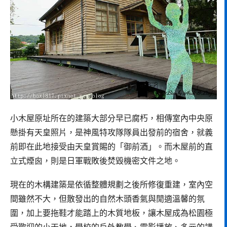
小木屋原址所在的建築大部分早已腐朽，相傳室內中央原
懸掛有天皇照片，是神風特攻隊隊員出發前的宿舍，就義
前即在此地接受由天皇賞賜的「御前酒」。而木屋前的直
立式煙囪，則是日軍戰敗後焚毀機密文件之地。
現在的木構建築是依循整體規劃之後所修復重建，室內空
間雖然不大，但散發出的自然木頭香氣與閒適溫馨的氛
圍，加上要拖鞋才能踏上的木質地板，讓木屋成為松園極