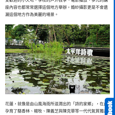
受歡迎的小天地，學校的戶外教學、電影播放、多元的講
座內容也都常常選擇這個地方舉辦，婚紗攝影更是不會遺
漏這個地方作為美麗的場景。
花蓮，就像是由山風海雨所滋潤出的「詩的家鄉」，在此
孕育了駱香林、楊牧、陳義芝與陳克華等一代代氣質獨具