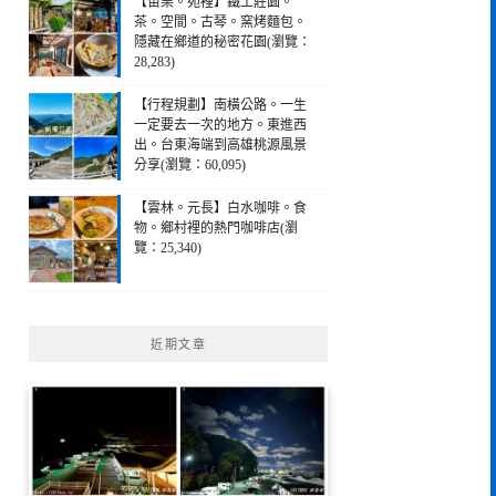
【苗栗。苑裡】鐵工莊園。
茶。空間。古琴。窯烤麵包。
隱藏在鄉道的秘密花園(瀏覽：
28,283)
【行程規劃】南橫公路。一生
一定要去一次的地方。東進西
出。台東海端到高雄桃源風景
分享(瀏覽：60,095)
【雲林。元長】白水咖啡。食
物。鄉村裡的熱門咖啡店(瀏
覽：25,340)
近期文章