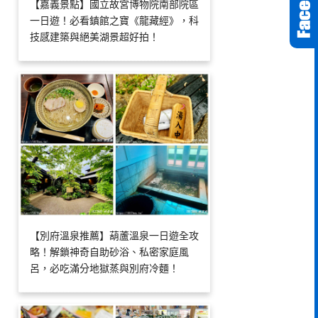
【嘉義景點】國立故宮博物院南部院區
一日遊！必看鎮館之寶《龍藏經》，科
技感建築與絕美湖景超好拍！
【別府溫泉推薦】葫蘆溫泉一日遊全攻
略！解鎖神奇自助砂浴、私密家庭風
呂，必吃滿分地獄蒸與別府冷麵！