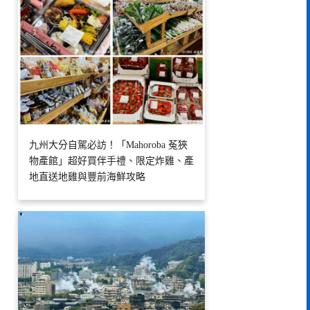
九州大分自駕必訪！「Mahoroba 菟狹
物產館」超好買伴手禮、限定炸雞、產
地直送地雞與豐前海鮮攻略