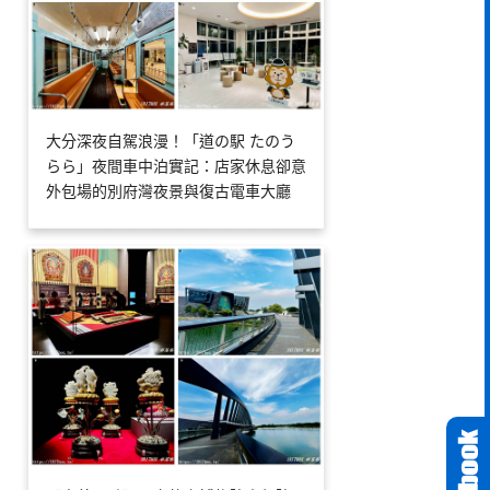
大分深夜自駕浪漫！「道の駅 たのう
らら」夜間車中泊實記：店家休息卻意
外包場的別府灣夜景與復古電車大廳