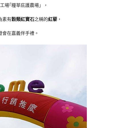
工場｢糧莘庇護農場」，
為素有
穀類紅寶石
之稱的
紅藜
，
燈會在嘉義伴手禮。