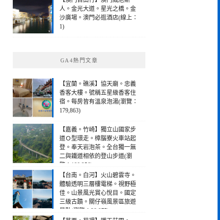
【澳門自由行】澳門威尼斯
人。金光大道。星光之橋。金
沙廣場。澳門必逛酒店(線上：
1)
GA4熱門文章
【宜蘭。礁溪】協天廟。忠義
香客大樓。號稱五星級香客住
宿。每房皆有溫泉泡湯(瀏覽：
179,863)
【嘉義。竹崎】獨立山國家步
道Ｏ型環走。樟腦寮火車站起
登。奉天岩泡茶。全台獨一無
二與鐵道相依的登山步道(瀏
覽：190,256)
【台南。白河】火山碧雲寺。
體驗透明三層樓電梯。視野極
佳。山景風光賞心悅目。國定
三級古蹟。關仔嶺風景區旅遊
景點(瀏覽：28,975)