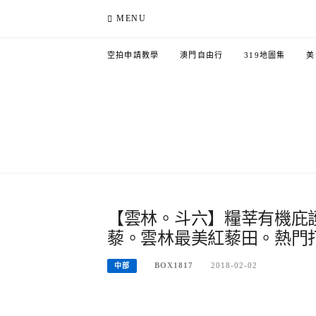
Skip
MENU
to
content
空拍申請教學
澳門自由行
319地圖集
美
【雲林。斗六】糧莘有機庇
藜。雲林最美紅藜田。熱門
BOX1817
2018-02-02
中部