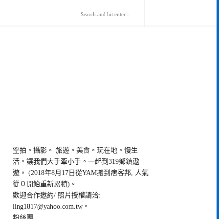
空拍。攝影。 旅遊。美食。玩在地。慢生
活。讓我們大手牽小手。一起到319鄉鎮遨
遊。 (2018年8月17日從YAM搬到痞客邦, 人氣
從０開始重新累積)。
歡迎合作邀約/ 照片授權請洽:
ling1817@yahoo.com.tw
。
粉絲團