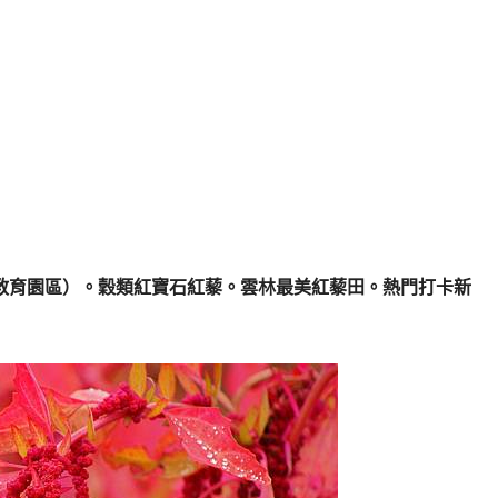
教育園區）。穀類紅寶石紅藜。雲林最美紅藜田。熱門打卡新