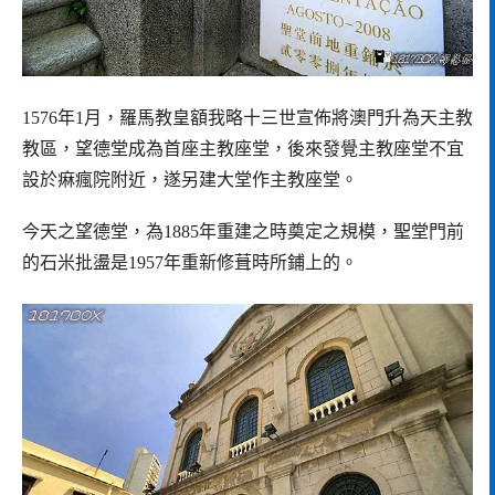
1576年1月，羅馬教皇額我略十三世宣佈將澳門升為天主教
教區，望德堂成為首座主教座堂，後來發覺主教座堂不宜
設於痳瘋院附近，遂另建大堂作主教座堂。
今天之望德堂，為1885年重建之時奠定之規模，聖堂門前
的石米批盪是1957年重新修葺時所鋪上的。