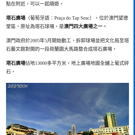
點在附近，可以一起順遊，
塔石廣場
（葡萄牙語：Praça do Tap Seac），位於澳門望德
堂區，原址為塔石球場，是
澳門四大廣場之一
。
澳門政府於2005年5月開始動工，拆卸球場並把文化局至塔
石藝文館對開的一段荷蘭園大馬路整合成塔石廣場，
塔石廣場
佔地13000多平方米，地上廣場地圖全舖上葡式碎
石，