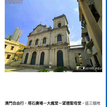
澳門自由行
，
塔石廣場－大瘋堂－望德聖母堂
，這三個地