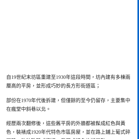
自19世紀末坊區重建至1930年這段時間，坊內建有多棟兩
層高的平房，並形成巧妙的長方形街道區；
部份在1970年代後拆建，但僅餘的至今仍留存，主要集中
在瘋堂中斜巷以北。
經歷兩次翻修後，這些舊平房的外牆都被髹成紅色與黃
色，裝裱成1920年代特色市區房屋，並在路上鋪上葡式碎