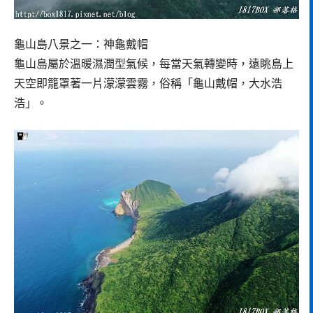
龜山島八景之一：神龜戴帽
龜山島屬於溫暖濕潤型氣候，每當天氣轉變時，遠眺島上
天空即籠罩著一片濛濛雲霧，俗稱「龜山戴帽，大水浩
浩」。