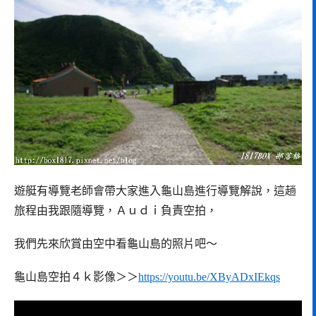
遊艇有導覽老師會帶大家進入龜山島進行導覽解說，這趟
旅程由我跟隨導覽，Ａｕｄｉ負責空拍，
我們先來欣賞由空中看龜山島的照片吧～
龜山島空拍４ｋ影像＞＞
https://youtu.be/XByADxIEkqs