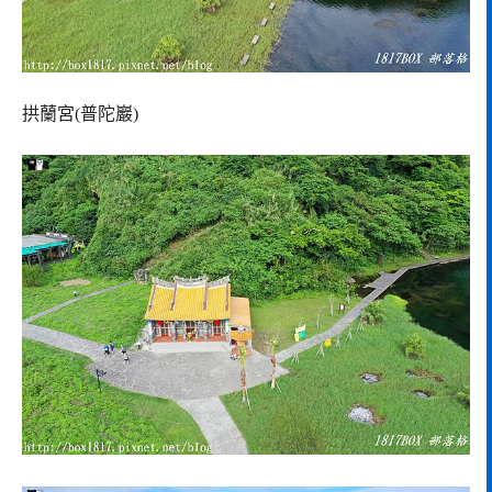
拱蘭宮(普陀巖)