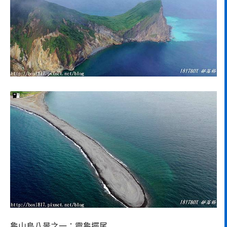
龜山島八景之一：靈龜擺尾