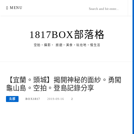
Skip
MENU
to
content
1817BOX部落格
空拍。攝影。 旅遊。美食。玩在地。慢生活
【宜蘭。頭城】揭開神秘的面紗。勇闖
龜山島。空拍。登島記錄分享
北部
BOX1817
2019-09-16
2