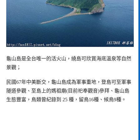
龜山島是全台唯一的活火山，繞島可欣賞海底溫泉等自然
景觀；
民國67年中美斷交，龜山島成為軍事重地，登島可至軍事
隧道參觀、至島上的媽祖廟(目前祀奉觀音)參拜、龜山島
生態豐富，鳥類曾紀錄到 25 種，留鳥16種、候鳥9種。