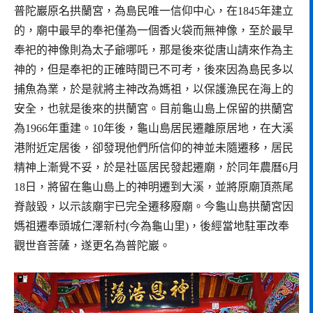
普陀巖原名拱蘭宮，為島民唯一信仰中心，在1845年建立
的，廟中最早的奉祀僅為一個香火袋而無神像，至於最早
奉祀的神像則為太子爺哪吒，那是後來從唐山請來作為主
神的，但是奉祀的正確時間已不可考，後來因為島民多以
捕魚為業，於是就將主神改為媽祖，以保護漁民在海上的
安全，也就是後來的拱蘭宮。目前龜山島上保留的拱蘭宮
為1966年重建。10年後，龜山島居民遷離原居地，在大溪
港附近定居後，卻發現他們所信仰的神並未隨遷移，居民
精神上漸覺不妥，於是社區居民發起遷廟，於同年農曆6月
18日，將留在龜山島上的神明遷到大溪，並將原廟頂燕尾
脊敲毀，以示該廟宇已完全遷移廢廟。今龜山島拱蘭宮因
媽祖遷奉頭城仁澤新村(今為龜山里)，後經當地駐軍改奉
觀世音菩薩，遂更名為普陀巖。