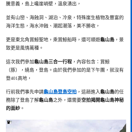
騰意義，島上巉崖峭壁，溫泉湧出，
並有山巒、海蝕洞、湖泊、冷泉，特殊崖生植物及豐富的
海洋生態，海水沖蝕、潮起潮落，美不勝收，
更是東北角賞鯨聖地，乘賞鯨船時，還可順遊
龜山島
，景
致更是風情萬種。
這次我們參加
龜山島三合一行程
，內容包含：賞鯨
（豚），繞島，登島。由於我們參加的是下午團，就沒有
登401高地，
行前我們事先申請
龜山島登島空拍
，這趟進入
龜山島
的任
務除了登島了解
龜山島
之外，還需要
空拍揭開龜山島神秘
的面紗
。