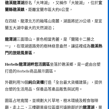
礁溪龍潭湖
原名「大埤湖」，又稱作「大陂湖」，位於
宜
蘭縣礁溪鎮
，距離宜蘭市區大約6公里，
在四結、龍潭北方的釉瑤山南麓，湖面將近20公頃，是宜
蘭五大湖中最大的天然湖泊；
龍潭湖
三面環山，景色相當秀麗，是「蘭陽十二勝之
一」，在環湖道路旁的樹林綠意盎然，讓這裡成為
礁溪熱
門的旅遊風景區
，
Herbelle龍潭湖畔悠活園區
坐落於礁溪鄉，是一處由台塑
打造的Herbelle商品展示園區。
外觀利用76個
純白貨櫃
打造「全台最大貨櫃建築」，提供
台塑的生活用品、保養品等產品販售與試用。
園區占地寬闊，並規劃大片草地、樹木環繞及輕食咖啡
廳，走上二、三樓觀景座位區還可遠眺鄰近的
龍潭湖
，景