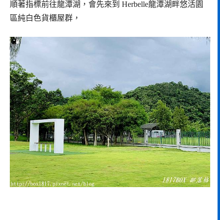
順著指標前往龍潭湖，會先來到 Herbelle龍潭湖畔悠活園
區純白色貨櫃屋群，