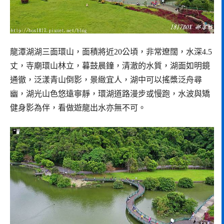
龍潭湖湖三面環山，面積將近20公頃，非常遼闊，水深4.5
丈，寺廟環山林立，暮鼓晨鐘，清澈的水質，湖面如明鏡
通徹，泛漾青山倒影，景緻宜人，湖中可以搖槳泛舟尋
幽，湖光山色悠遠寧靜，環湖道路漫步或慢跑，水波與矯
健身影為伴，看做遊龍出水亦無不可。