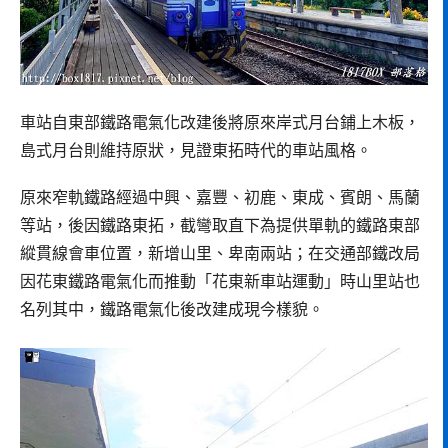
車站自東部鐵路電氣化改建後將原來岸式月台鋪上木板，
島式月台則維持原狀，見證東拓時代的車站風格。
原來窄軌鐵路經過中興、嘉豐、初鹿、東成、賓朗、馬蘭
等站，後因鐵路東拓，截彎取直下為提供單軌的鐵路東部
縱貫線會車位置，新增山里、卑南兩站；在交通部鐵改局
因花東鐵路電氣化而推動「花東新車站運動」時山里站也
名列其中，鐵路電氣化後改建成現今樣貌。