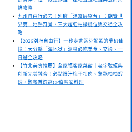
鮮攻略
九州自由行必去！別府「湯霧展望台」：飽覽世
界第二地熱奇景，三大超強拍攝機位與交通全攻
略
【2026別府自由行】一秒走進蒂芬妮藍的夢幻仙
境！大分縣「海地獄」溫泉必吃美食、交通、一
日遊全攻略
【竹北美食推薦】全家福客家菜館｜老字號經典
創新完美融合！必點爆汁梅干扣肉、驚艷柚柚蝦
球，聚餐首選高CP值客家料理