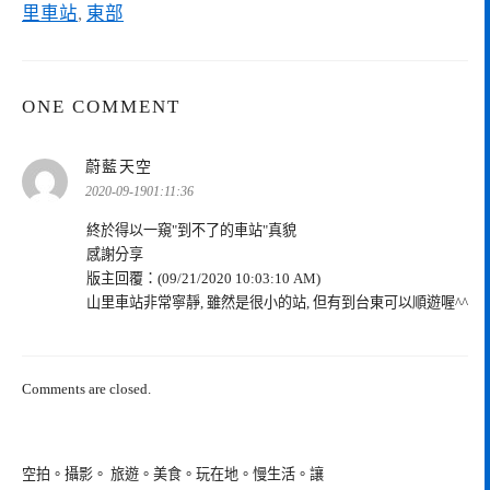
里車站
,
東部
ONE COMMENT
表
蔚藍天空
示:
2020-09-1901:11:36
終於得以一窺"到不了的車站"真貌
感謝分享
版主回覆：(09/21/2020 10:03:10 AM)
山里車站非常寧靜, 雖然是很小的站, 但有到台東可以順遊喔^^
Comments are closed.
空拍。攝影。 旅遊。美食。玩在地。慢生活。讓