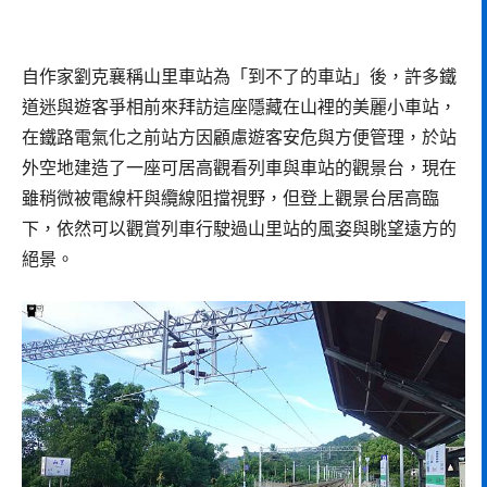
自作家劉克襄稱山里車站為「到不了的車站」後，許多鐵
道迷與遊客爭相前來拜訪這座隱藏在山裡的美麗小車站，
在鐵路電氣化之前站方因顧慮遊客安危與方便管理，於站
外空地建造了一座可居高觀看列車與車站的觀景台，現在
雖稍微被電線杆與纜線阻擋視野，但登上觀景台居高臨
下，依然可以觀賞列車行駛過山里站的風姿與眺望遠方的
絕景。