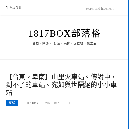
Skip
MENU
to
content
1817BOX部落格
空拍。攝影。 旅遊。美食。玩在地。慢生活
【台東。卑南】山里火車站。傳說中，
到不了的車站。宛如與世隔絕的小小車
站
東部
BOX1817
2020-09-19
1