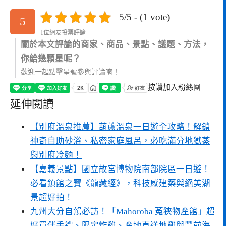
5/5 - (1 vote)
5
1位網友投票評論
關於本文評論的商家、商品、景點、議題、方法，
你給幾顆星呢？
歡迎一起點擊星號參與評論唷！
按讚加入粉絲團
延伸閱讀
【別府溫泉推薦】葫蘆溫泉一日遊全攻略！解鎖
神奇自助砂浴、私密家庭風呂，必吃滿分地獄蒸
與別府冷麵！
【嘉義景點】國立故宮博物院南部院區一日遊！
必看鎮館之寶《龍藏經》，科技感建築與絕美湖
景超好拍！
九州大分自駕必訪！「Mahoroba 菟狹物產館」超
好買伴手禮、限定炸雞、產地直送地雞與豐前海