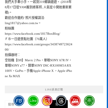
我們大手牽小手。一起到319鄉鎮遨遊。 (2018年
8月17日從YAM搬到痞客邦, 人氣從０開始重新累
積)。
歡迎合作邀約/ 照片授權請洽:
ling1817@yahoo.com.tw
。
粉絲團
https://www.facebook.com/1817BoxBlog/
ＦＢ一日遊景點社團（70萬人）
https://www.facebook.com/groups/3438749723624
00/
拍攝器材：
空拍機【DJI】Mavic 2 Pro，單眼SONY A7R IV，
單眼SONY a77，類單SONY DSC-RX100M5A RX
100V，GoPro，手機Apple iPhone X ，Apple iPho
ne Xs MAX
LINE訊息訂閱
搜
尋