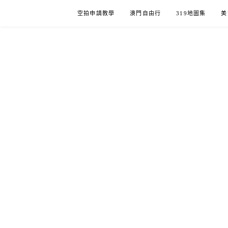
Skip
空拍申請教學
澳門自由行
319地圖集
美
to
content