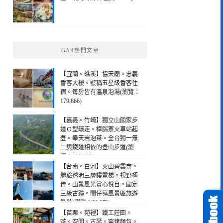
GA4熱門文章
【宜蘭。礁溪】協天廟。忠義
香客大樓。號稱五星級香客住
宿。每房皆有溫泉泡湯(瀏覽：
179,866)
【嘉義。竹崎】獨立山國家步
道Ｏ型環走。樟腦寮火車站起
登。奉天岩泡茶。全台獨一無
二與鐵道相依的登山步道(瀏
覽：190,257)
【台南。白河】火山碧雲寺。
體驗透明三層樓電梯。視野極
佳。山景風光賞心悅目。國定
三級古蹟。關仔嶺風景區旅遊
景點(瀏覽：28,979)
【苗栗。苑裡】鐵工莊園。
茶。空間。古琴。窯烤麵包。