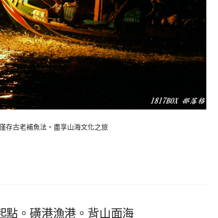
僅存古老補魚法。盡享山海文化之旅
起點。磺港漁港。背山面海