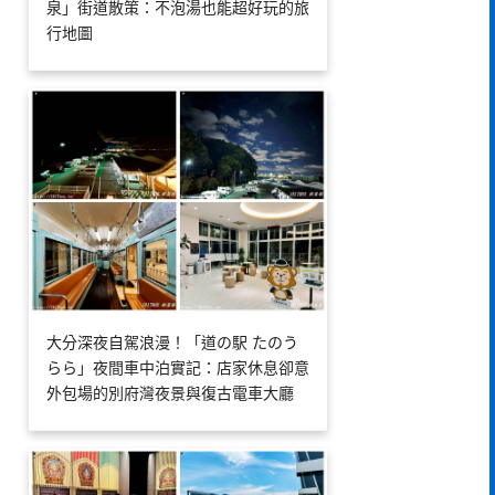
泉」街道散策：不泡湯也能超好玩的旅
行地圖
大分深夜自駕浪漫！「道の駅 たのう
らら」夜間車中泊實記：店家休息卻意
外包場的別府灣夜景與復古電車大廳