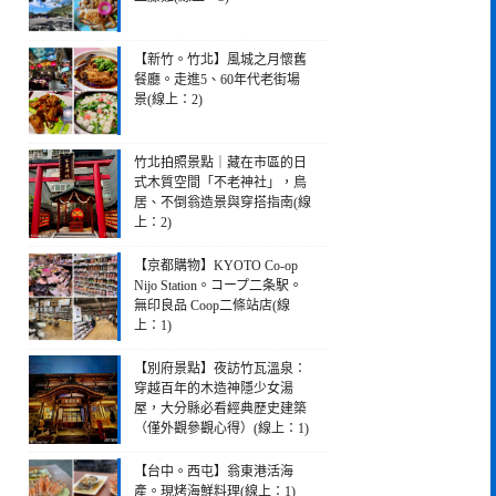
【新竹。竹北】風城之月懷舊
餐廳。走進5、60年代老街場
景(線上：2)
竹北拍照景點｜藏在市區的日
式木質空間「不老神社」，鳥
居、不倒翁造景與穿搭指南(線
上：2)
【京都購物】KYOTO Co-op
Nijo Station。コープ二条駅。
無印良品 Coop二條站店(線
上：1)
【別府景點】夜訪竹瓦溫泉：
穿越百年的木造神隱少女湯
屋，大分縣必看經典歷史建築
（僅外觀參觀心得）(線上：1)
【台中。西屯】翁東港活海
產。現烤海鮮料理(線上：1)