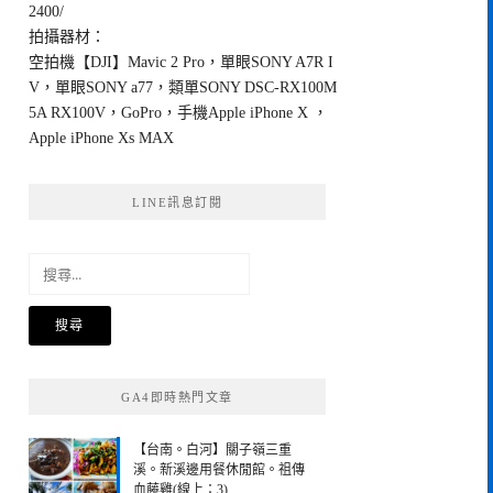
2400/
拍攝器材：
空拍機【DJI】Mavic 2 Pro，單眼SONY A7R I
V，單眼SONY a77，類單SONY DSC-RX100M
5A RX100V，GoPro，手機Apple iPhone X ，
Apple iPhone Xs MAX
LINE訊息訂閱
搜
尋
關
鍵
字:
GA4即時熱門文章
【台南。白河】關子嶺三重
溪。新溪邊用餐休閒館。祖傳
血藤雞(線上：3)