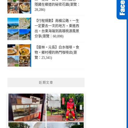
隱藏在鄉道的秘密花園(瀏覽：
28,286)
【行程規劃】南橫公路。一生
一定要去一次的地方。東進西
出。台東海端到高雄桃源風景
分享(瀏覽：60,098)
【雲林。元長】白水咖啡。食
物。鄉村裡的熱門咖啡店(瀏
覽：25,341)
近期文章