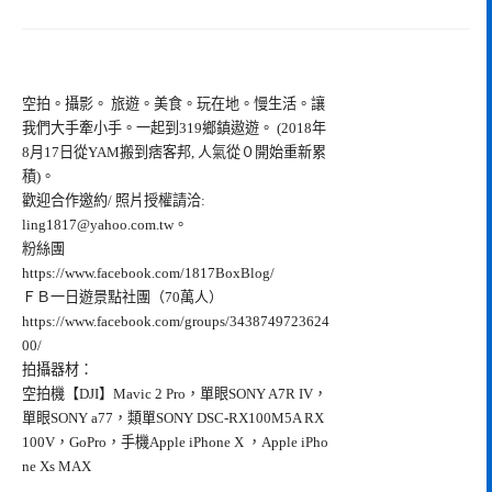
空拍。攝影。 旅遊。美食。玩在地。慢生活。讓
我們大手牽小手。一起到319鄉鎮遨遊。 (2018年
8月17日從YAM搬到痞客邦, 人氣從０開始重新累
積)。
歡迎合作邀約/ 照片授權請洽:
ling1817@yahoo.com.tw
。
粉絲團
https://www.facebook.com/1817BoxBlog/
ＦＢ一日遊景點社團（70萬人）
https://www.facebook.com/groups/3438749723624
00/
拍攝器材：
空拍機【DJI】Mavic 2 Pro，單眼SONY A7R IV，
單眼SONY a77，類單SONY DSC-RX100M5A RX
100V，GoPro，手機Apple iPhone X ，Apple iPho
ne Xs MAX