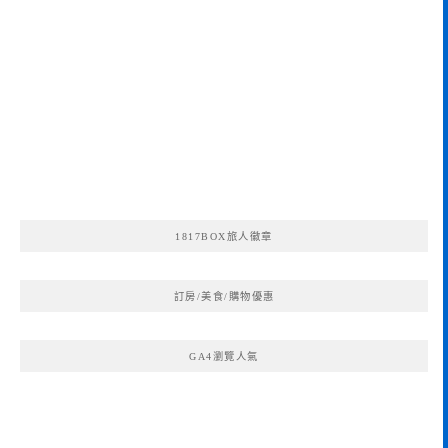
1817BOX旅人徽章
訂房/美食/購物優惠
GA4瀏覽人氣