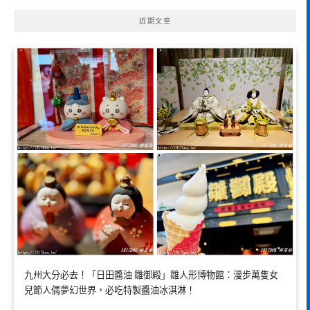
近期文章
九州大分必去！「日田醬油 雛御殿」雛人形博物館：漫步萬隻女
兒節人偶夢幻世界，必吃特製醬油冰淇淋！