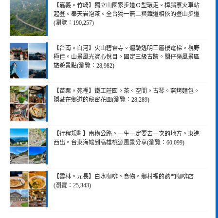
【嘉義。竹崎】獨立山國家步道Ｏ型環走。樟腦寮火車站
起登。奉天岩泡茶。全台獨一無二與鐵道相依的登山步道
(瀏覽：190,257)
【台南。白河】火山碧雲寺。體驗透明三層樓電梯。視野
極佳。山景風光賞心悅目。國定三級古蹟。關仔嶺風景區
旅遊景點(瀏覽：28,982)
【苗栗。苑裡】鐵工莊園。茶。空間。古琴。窯烤麵包。
隱藏在鄉道的秘密花園(瀏覽：28,289)
【行程規劃】南橫公路。一生一定要去一次的地方。東進
西出。台東海端到高雄桃源風景分享(瀏覽：60,099)
【雲林。元長】白水咖啡。食物。鄉村裡的熱門咖啡店
(瀏覽：25,343)