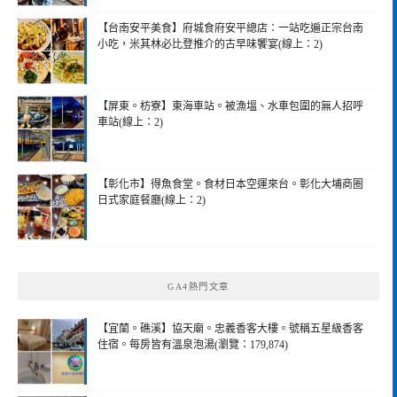
【台南安平美食】府城食府安平總店：一站吃遍正宗台南
小吃，米其林必比登推介的古早味饗宴(線上：2)
【屏東。枋寮】東海車站。被漁塭、水車包圍的無人招呼
車站(線上：2)
【彰化市】得魚食堂。食材日本空運來台。彰化大埔商圈
日式家庭餐廳(線上：2)
GA4熱門文章
【宜蘭。礁溪】協天廟。忠義香客大樓。號稱五星級香客
住宿。每房皆有溫泉泡湯(瀏覽：179,874)