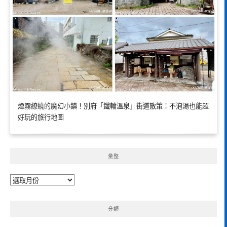
煙霧繚繞的魔幻小鎮！別府「鐵輪溫泉」街道散策：不泡湯也能超
好玩的旅行地圖
彙整
彙
整
分類