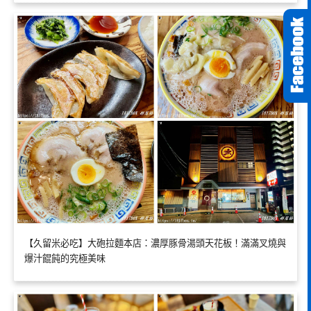
【久留米必吃】大砲拉麵本店：濃厚豚骨湯頭天花板！滿滿叉燒與
爆汁餛飩的究極美味