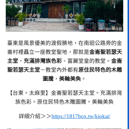
臺東是風景優美的渡假勝地，在南迴公路旁的金
崙村裡矗立一座教堂聖地，那就是
金崙聖若瑟天
主堂
，
充滿排灣族色彩
、富麗堂皇的教堂。
金崙
聖若瑟天主堂
－教堂內外都有
原住民特色的木雕
圖騰
，
美輪美奐
。
【台東。太麻里】金崙聖若瑟天主堂。充滿排灣
族色彩。原住民特色木雕圖騰。美輪美奐
詳細介紹＞＞
https://1817box.tw/kiokai/