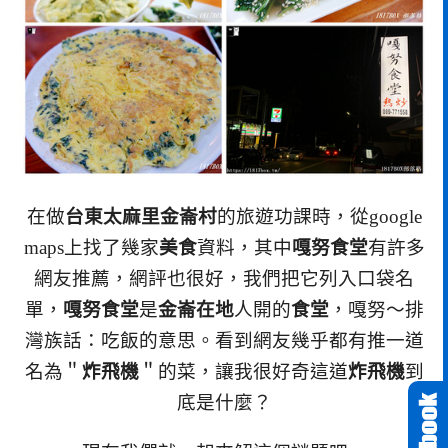
在做
台東太麻里金崙村
的旅遊功課時，從google
maps上找了幾家
美食
資料，其中
嘎努食堂
有許多
網友推薦，網評也很好，我們把它列入口袋名
單，
嘎努食堂
是
金崙在地
人開的
食堂
，嘎努～排
灣族話：吃飯的意思。看到網友幾乎都有推一道
名為＂
炸飛機
＂的菜，讓我很好奇這道
炸飛機
到
底是什麼？