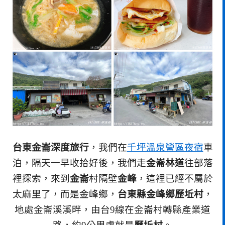
台東金崙深度旅行
，我們在
千坪溫泉營區夜宿
車
泊，隔天一早收拾好後，我們走
金崙林道
往部落
裡探索，來到
金崙
村隔壁
金峰
，這裡已經不屬於
太麻里了，而是金峰鄉，
台東縣金峰鄉歷坵村
，
地處金崙溪溪畔，由台9線在金崙村轉縣產業道