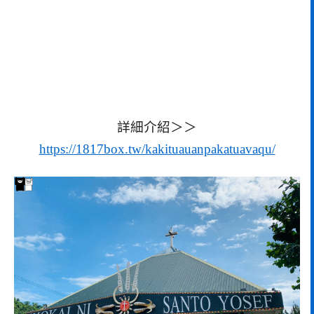
詳細介紹＞＞
https://1817box.tw/kakituauanpakatuavaqu/