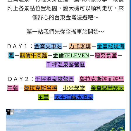
附上各景點位置地圖，讓大機可以順利走訪，來
個舒心的台東金崙漫遊吧～
第一站我們先從金崙車站開始～
ＤＡＹ１：
金崙火車站
－
力卡珈琲
－
金崙秘境海
灘
－
鼎倫牛肉麵
－
金倫7ELEVEN
－
嘎努食堂
－
千坪溫泉露營區
ＤＡＹ２：
千坪溫泉露營區
－
魯拉克斯達而達早
午餐
－
魯拉克斯吊橋
－
小米學堂
－
金崙聖若瑟天
主堂
－
太平洋鹹水溫泉