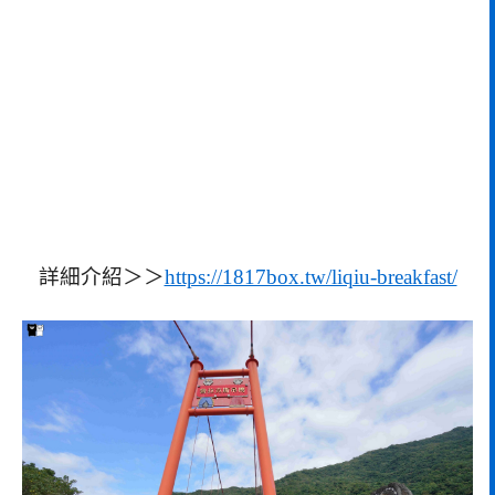
詳細介紹＞＞
https://1817box.tw/liqiu-breakfast/