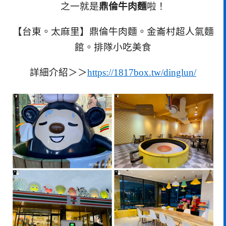
之一就是
鼎倫牛肉麵
啦！
【台東。太麻里】鼎倫牛肉麵。金崙村超人氣麵
館。排隊小吃美食
詳細介紹＞＞
https://1817box.tw/dinglun/