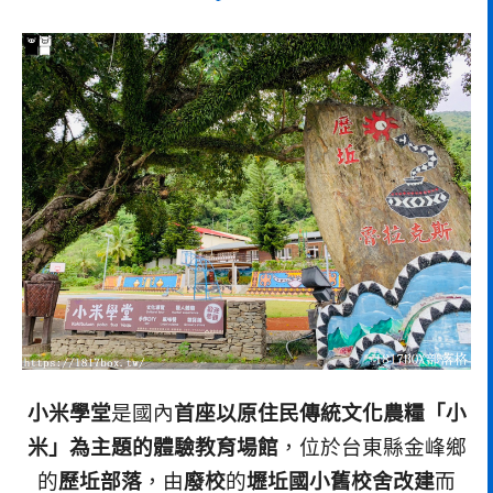
小米學堂
是國內
首座以原住民傳統文化農糧「小
米」為主題的體驗教育場館
，位於台東縣金峰鄉
的
歷坵部落
，由
廢校
的
壢坵國小舊校舍改建
而