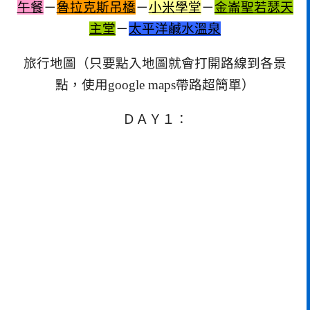
午餐
－
魯拉克斯吊橋
－
小米學堂
－
金崙聖若瑟天
主堂
－
太平洋鹹水溫泉
旅行地圖（只要點入地圖就會打開路線到各景
點，使用google maps帶路超簡單）
ＤＡＹ１：