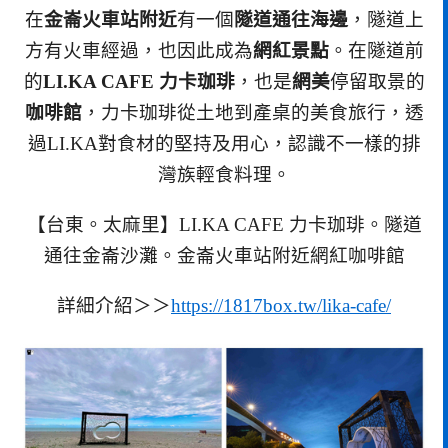
在
金崙火車站附近
有一個
隧道通往海邊
，隧道上
方有火車經過，也因此成為
網紅景點
。在隧道前
的
LI.KA CAFE 力卡珈琲
，也是
網美
停留取景的
咖啡館
，力卡珈琲從土地到產桌的美食旅行，透
過LI.KA對食材的堅持及用心，認識不一樣的排
灣族輕食料理。
【台東。太麻里】LI.KA CAFE 力卡珈琲。隧道
通往金崙沙灘。金崙火車站附近網紅咖啡館
詳細介紹＞＞
https://1817box.tw/lika-cafe/