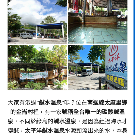
大家有泡過”
鹹水溫泉
“嗎？位在
南迴線太麻里鄉
的
金崙村
裡，有一家
號稱全台唯一的碳酸鹹溫
泉
，不同於綠島的
鹹水溫泉
，是因為經過海水才
變鹹，
太平洋鹹水溫泉
水源頭流出來的水，本身