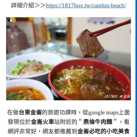
詳細介紹＞＞
https://1817box.tw/camlun-beach/
在做
台東金崙
的旅遊功課時，從google maps上面
發現位於
金崙火車
站附近的＂
鼎倫牛肉麵
＂，看
網評非常好，網友都推薦到
金崙必吃的小吃美食