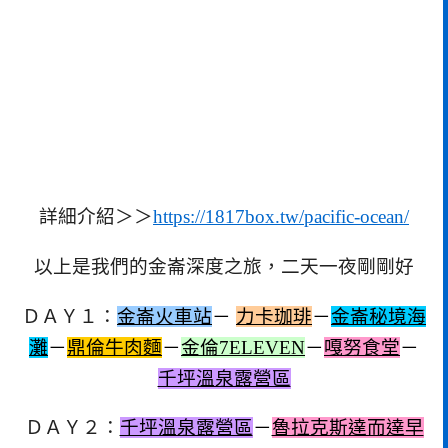
詳細介紹＞＞
https://1817box.tw/pacific-ocean/
以上是我們的金崙深度之旅，二天一夜剛剛好
ＤＡＹ１：
金崙火車站
－
力卡珈琲
－
金崙秘境海
灘
－
鼎倫牛肉麵
－
金倫7ELEVEN
－
嘎努食堂
－
千坪溫泉露營區
ＤＡＹ２：
千坪溫泉露營區
－
魯拉克斯達而達早