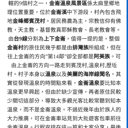
轄的9個村之一，
金崙溫泉風景區
係太麻里鄉地
理位置重要，位於
金崙溪
中下游段，村內包含飛
地
金峰鄉賓茂村
。居民務農為主，宗教信仰有佛
教，天主教，基督教真耶穌教會、長老教會等。
由
台9線
分割為
上下金崙
，值得一提的是，整個
金崙村
的原住民幾乎都是由
排灣族
所組成，但在
往上金崙的方向”第14鄰”卻全部都是
阿美族
。可
由上金崙的方向一路走到賓茂村,溫泉村,歷坵
村。村子本身以
溫泉
以及
美麗的海岸線聞名
，其
實從發現溫泉的時間點來看，
金崙溫泉
要比知本
溫泉更早興起，但由於缺少宣傳，再者原住民較
少關切這部分，導致大多觀光客比較常聽到知本
溫泉，而不是金崙溫泉。不過近幾年由於族人的
大力推廣，可在金崙車站見到大批遊客包車前往
金崙溫泉。行程安排在這一篇和大家分享，最後