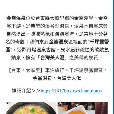
金崙溫泉
位於台東縣太麻里鄉的金崙溪畔、金崙
溪下游，是典型的溪谷型溫泉，溫泉水自溪床旁
自然湧出，騰騰熱氣和潺潺溪流，是當地十分著
名的奇觀；我們來到
金崙溫泉
區裡面的”
千坪露營
區
“，緊鄰丹堤溫泉會館。泉水屬弱鹼性的碳酸氫
鈉泉，擁有「
台灣美人湯
」之美稱的泉質。
【台東。太麻里】車泊旅行。千坪溫泉露營區。
金崙溫泉。台灣美人湯
詳細介紹＞＞
https://1817box.tw/championx/