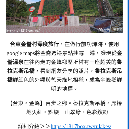
台東金崙村深度旅行
，在做行前功課時，使用
google maps將金崙週邊景點搜尋一遍，發現從
金
崙溫泉
在往內走的金峰鄉歷坵村有一座超美的
魯
拉克斯吊橋
，看到網友分享的照片，
魯拉克斯吊
橋
鮮紅色的外觀與藍天綠地相襯，成為金峰鄉鮮
明的地標。
【台東。金峰】百步之鄉。魯拉克斯吊橋。席捲
一地火紅。點綴一山翠綠。色彩繽紛
詳細介紹＞＞
https://1817box.tw/rulakes/