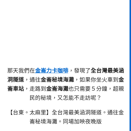
那天我們在
金崙力卡咖啡
，發現了
全台灣最美涵
洞隧道
，通往
金崙秘境海灘
，如果你坐火車到
金
崙車站
，走路到
金崙海灘
也只需要５分鐘，超親
民的秘境，又怎能不走訪呢？
【台東。太麻里】全台灣最美涵洞隧道。通往金
崙秘境海灘。同場加映夜晚版