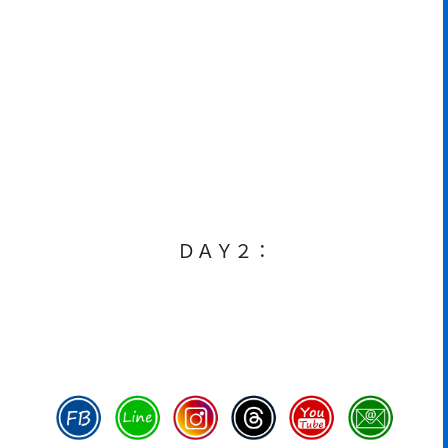
ＤＡＹ２：