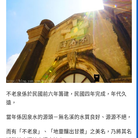
不老泉係於民國前六年籌建，民國四年完成，年代久
遠，
當年係因泉水的源頭－無名溪的水質良好、源源不絕，
而有「不老泉」、「地靈釀出甘漿」之美名，乃將其名