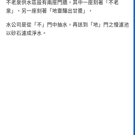
不老泉供水區設有兩座門牆，其中一座刻著「不老
泉」，另一座刻著「地靈釀出甘漿」，
水公司是從「不」門中抽水，再送到「地」門之慢濾池
以砂石濾成淨水。