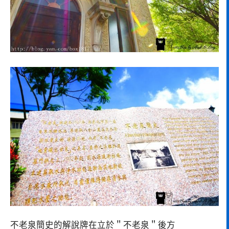
不老泉簡史的解說牌在立於＂不老泉＂後方