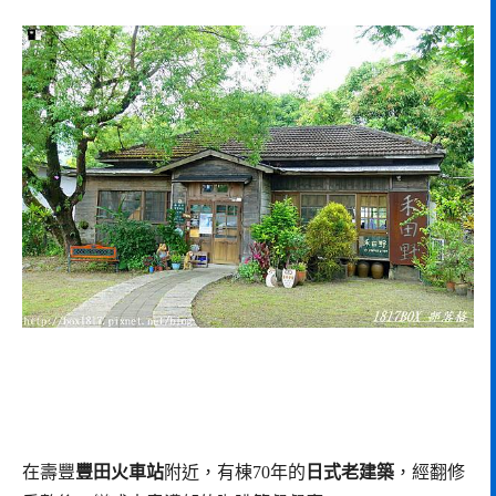
在壽豐
豐田火車站
附近，有棟70年的
日式老建築
，經翻修