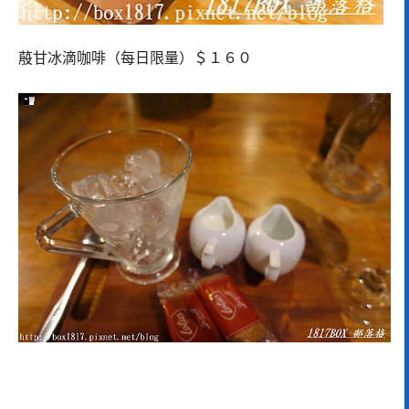
蒑甘冰滴咖啡（每日限量）＄１６０