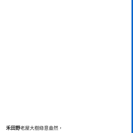
禾田野
老屋大樹綠意盎然，