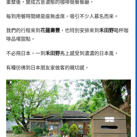
重整後，變成古意濃郁的咖啡簡餐餐廳，
每到用餐時間總是座無虛席，吸引不少人慕名而來。
我們的行程來到
花蓮壽豐
，也特別安排來到
禾田野
喝杯咖
啡品嚐甜點，
不必飛日本，一到
禾田野
馬上感受到濃濃的日本風，
有種彷彿到日本朋友家做客的親切感，