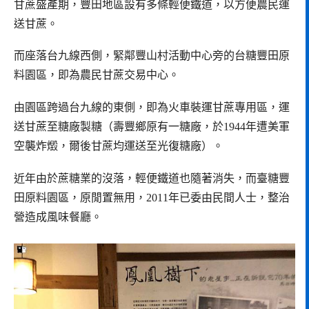
甘蔗盛產期，豐田地區設有多條輕便鐵道，以方便農民運
送甘蔗。
而座落台九線西側，緊鄰豐山村活動中心旁的台糖豐田原
料園區，即為農民甘蔗交易中心。
由園區跨過台九線的東側，即為火車裝運甘蔗專用區，運
送甘蔗至糖廠製糖（壽豐鄉原有一糖廠，於1944年遭美軍
空襲炸燬，爾後甘蔗均運送至光復糖廠）。
近年由於蔗糖業的沒落，輕便鐵道也隨著消失，而臺糖豐
田原料園區，原閒置無用，2011年已委由民間人士，整治
營造成風味餐廳。