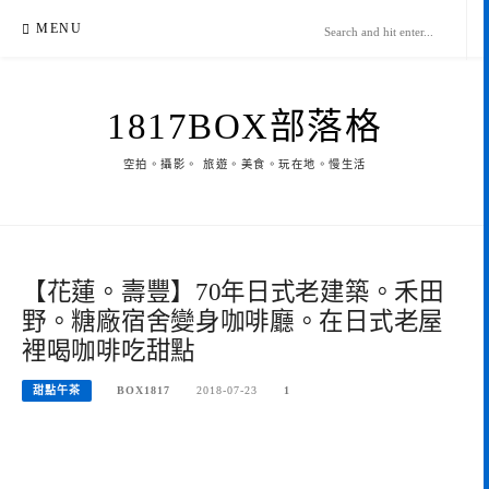
Skip
MENU
to
content
1817BOX部落格
空拍。攝影。 旅遊。美食。玩在地。慢生活
【花蓮。壽豐】70年日式老建築。禾田
野。糖廠宿舍變身咖啡廳。在日式老屋
裡喝咖啡吃甜點
甜點午茶
BOX1817
2018-07-23
1