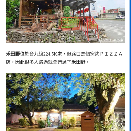
禾田野
位於台九線224.5K處，但路口是個窯烤ＰＩＺＺＡ
店，因此很多人路過就會錯過了
禾田野
，