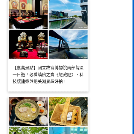
【嘉義景點】國立故宮博物院南部院區
一日遊！必看鎮館之寶《龍藏經》，科
技感建築與絕美湖景超好拍！