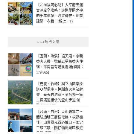
【2026福岡必訪】太宰府天滿
宮深度全攻略：走進學問之神
的千年傳說，必買御守、絕美
建築一次看！(線上：1)
GA4熱門文章
【宜蘭。礁溪】協天廟。忠義
香客大樓。號稱五星級香客住
宿。每房皆有溫泉泡湯(瀏覽：
179,865)
【嘉義。竹崎】獨立山國家步
道Ｏ型環走。樟腦寮火車站起
登。奉天岩泡茶。全台獨一無
二與鐵道相依的登山步道(瀏
覽：190,257)
【台南。白河】火山碧雲寺。
體驗透明三層樓電梯。視野極
佳。山景風光賞心悅目。國定
三級古蹟。關仔嶺風景區旅遊
景點(瀏覽：28,978)