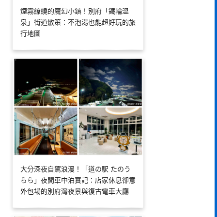
煙霧繚繞的魔幻小鎮！別府「鐵輪溫
泉」街道散策：不泡湯也能超好玩的旅
行地圖
大分深夜自駕浪漫！「道の駅 たのう
らら」夜間車中泊實記：店家休息卻意
外包場的別府灣夜景與復古電車大廳