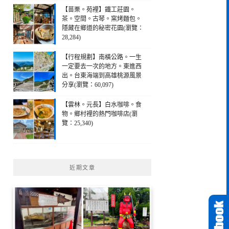
【苗栗。苑裡】鐵工莊園。
茶。空間。古琴。窯烤麵包。
隱藏在鄉道的秘密花園(瀏覽：
28,284)
【行程規劃】南橫公路。一生
一定要去一次的地方。東進西
出。台東海端到高雄桃源風景
分享(瀏覽：60,097)
【雲林。元長】白水咖啡。食
物。鄉村裡的熱門咖啡店(瀏
覽：25,340)
近期文章