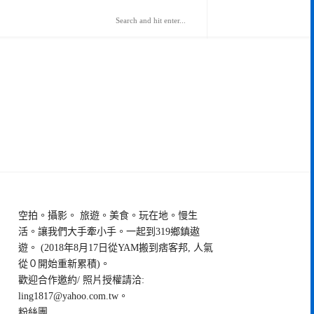
空拍。攝影。 旅遊。美食。玩在地。慢生
活。讓我們大手牽小手。一起到319鄉鎮遨
遊。 (2018年8月17日從YAM搬到痞客邦, 人氣
從０開始重新累積)。
歡迎合作邀約/ 照片授權請洽:
ling1817@yahoo.com.tw
。
粉絲團