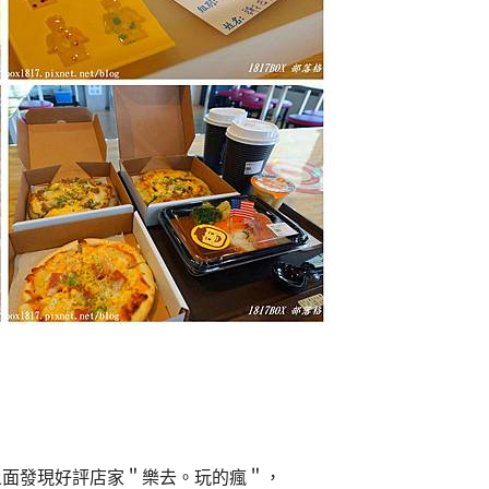
ap上面發現好評店家＂樂去。玩的瘋＂，