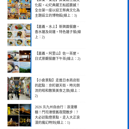
【屏東。東港】屏東縣王船文
化館。42尺典藏王船超震撼！
全台第一座以迎王祭典文化為
主題設立的博物館(線上：3)
【嘉義。水上】新興園餐廳。
香水蓮及荷蓮。特色蓮子餐(線
上：2)
【嘉義。阿里山】佐一茶屋。
日式景觀餐廳下午茶(線上：2)
【小倉景點】走進日本商店街
的起點：京町銀天街，時光倒
流的昭和散策美食之旅(線上：
2)
2026 北九州自由行｜浪漫爆
棚！門司港懷舊夜間散步：7
大必訪點燈景點，走入大正浪
漫的魔幻時刻(線上：1)