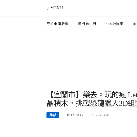
Skip
MENU
to
content
空拍申請教學
澳門自由行
319地圖集
美
【宜蘭市】樂去。玩的瘋 Let’s
晶積木。挑戰恐龍獵人3D組
BOX1817
2020-01-05
北部