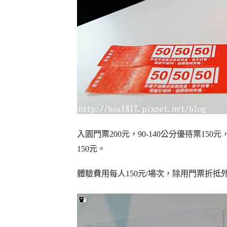
入園門票200元，90-140公分優待票1
150元。
體驗費用每人150元/場次，除用門票折抵