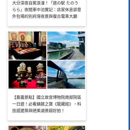
大分深夜自駕浪漫！「道の駅 たのう
らら」夜間車中泊實記：店家休息卻意
外包場的別府灣夜景與復古電車大廳
【嘉義景點】國立故宮博物院南部院區
一日遊！必看鎮館之寶《龍藏經》，科
技感建築與絕美湖景超好拍！