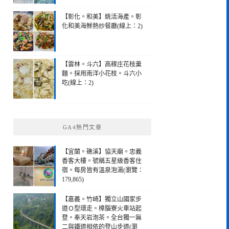
【彰化。和美】姚活海產。彰
化和美海鮮熱炒餐廳(線上：2)
【雲林。斗六】高稼庄花枝羹
麵。採用南洋小花枝。斗六小
吃(線上：2)
GA4熱門文章
【宜蘭。礁溪】協天廟。忠義
香客大樓。號稱五星級香客住
宿。每房皆有溫泉泡湯(瀏覽：
179,865)
【嘉義。竹崎】獨立山國家步
道Ｏ型環走。樟腦寮火車站起
登。奉天岩泡茶。全台獨一無
二與鐵道相依的登山步道(瀏