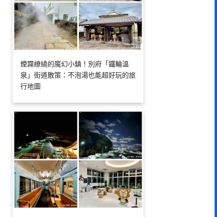
煙霧繚繞的魔幻小鎮！別府「鐵輪溫
泉」街道散策：不泡湯也能超好玩的旅
行地圖