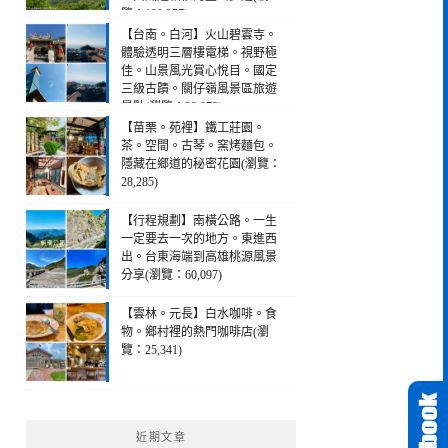
覽：190,257)
【台南。白河】火山碧雲寺。
體驗透明三層樓電梯。視野極
佳。山景風光賞心悅目。國定
三級古蹟。關仔嶺風景區旅遊
景點(瀏覽：28,978)
【苗栗。苑裡】鐵工莊園。
茶。空間。古琴。窯烤麵包。
隱藏在鄉道的秘密花園(瀏覽：
28,285)
【行程規劃】南橫公路。一生
一定要去一次的地方。東進西
出。台東海端到高雄桃源風景
分享(瀏覽：60,097)
【雲林。元長】白水咖啡。食
物。鄉村裡的熱門咖啡店(瀏
覽：25,341)
近期文章