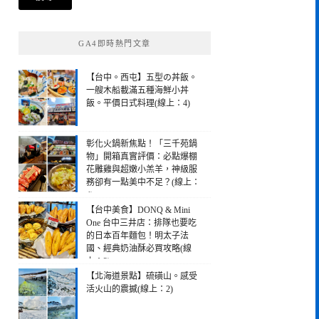
鍵
字:
GA4即時熱門文章
【台中。西屯】五型の丼飯。
一艘木船載滿五種海鮮小丼
飯。平價日式料理(線上：4)
彰化火鍋新焦點！「三千苑鍋
物」開箱真實評價：必點爆棚
花雕雞與超嫩小羔羊，神級服
務卻有一點美中不足？(線上：
4)
【台中美食】DONQ & Mini
One 台中三井店：排隊也要吃
的日本百年麵包！明太子法
國、經典奶油酥必買攻略(線
上：3)
【北海道景點】硫磺山。感受
活火山的震撼(線上：2)