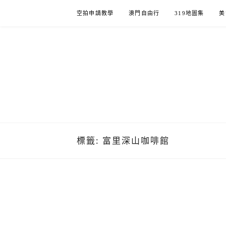
Skip
空拍申請教學
澳門自由行
319地圖集
美
to
content
標籤:
富里深山咖啡館