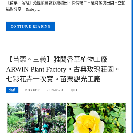
【苗栗。苑裡】苑裡鎮農會彩繪稻田。粽情端午。龍舟搖曳田間。空拍
攝影分享 &nbsp…
CONTINUE READING
【苗栗。三義】雅聞香草植物工廠
ARWIN Plant Factory。古典玫瑰莊園。
七彩花卉一次賞。苗栗觀光工廠
北部
BOX1817
2019-05-31
1