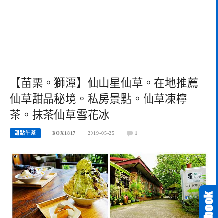
【苗栗。獅潭】仙山星仙草。在地推薦
仙草甜品秘境。私房景點。仙草凍檸
茶。抹茶仙草雪花冰
甜點午茶
BOX1817
2019-05-25
1