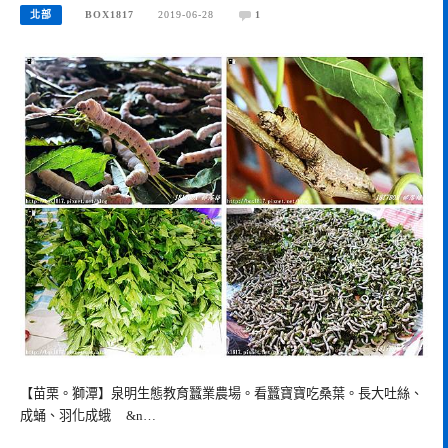
北部
BOX1817
2019-06-28
1
【苗栗。獅潭】泉明生態教育蠶業農場。看蠶寶寶吃桑葉。長大吐絲、
成蛹、羽化成蛾 &n…