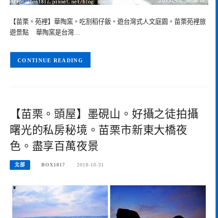
【苗栗。苑裡】華陶窯。吃割稻仔飯。遊台灣式人文庭園。苗栗苑裡旅
遊景點 華陶窯是台灣…
CONTINUE READING
【苗栗。頭屋】墨硯山。好攝之徒拍攝
曙光的私房秘境。苗栗市新東大橋夜
色。盡享百萬夜景
北部
BOX1817
2018-10-31