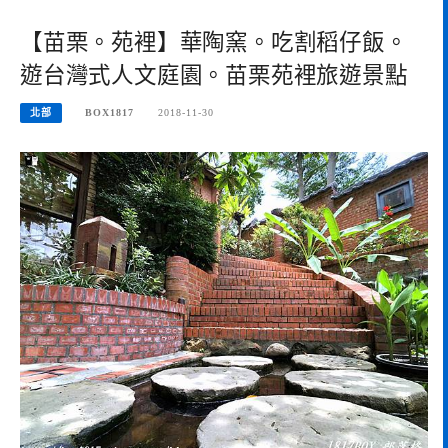
【苗栗。苑裡】華陶窯。吃割稻仔飯。
遊台灣式人文庭園。苗栗苑裡旅遊景點
北部
BOX1817
2018-11-30