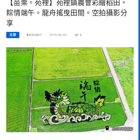
【苗栗。苑裡】苑裡鎮農會彩繪稻田。
粽情端午。龍舟搖曳田間。空拍攝影分
享
北部
BOX1817
2019-06-03
1