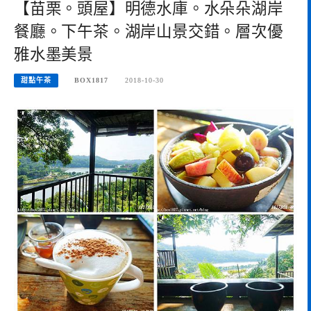
【苗栗。頭屋】明德水庫。水朵朵湖岸
餐廳。下午茶。湖岸山景交錯。層次優
雅水墨美景
甜點午茶
BOX1817
2018-10-30