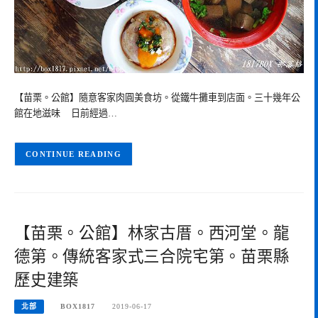
【苗栗。公館】隨意客家肉圓美食坊。從鐵牛攤車到店面。三十幾年公
館在地滋味 日前經過…
CONTINUE READING
【苗栗。公館】林家古厝。西河堂。龍
德第。傳統客家式三合院宅第。苗栗縣
歷史建築
北部
BOX1817
2019-06-17