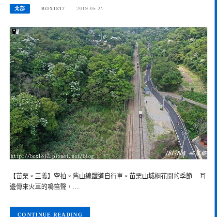
北部
BOX1817
2019-05-21
【苗栗。三義】空拍。舊山線鐵道自行車。苗栗山城桐花開的季節 耳
邊傳來火車的鳴笛聲，…
CONTINUE READING