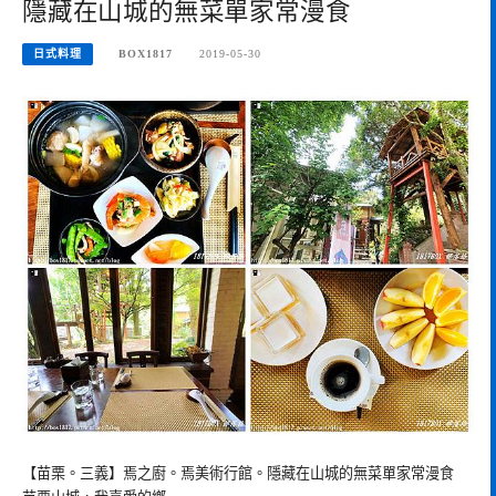
隱藏在山城的無菜單家常漫食
日式料理
BOX1817
2019-05-30
【苗栗。三義】焉之廚。焉美術行館。隱藏在山城的無菜單家常漫食