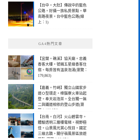
【台中。大肚】傳說中的藍色
公路。好攝一族私房景點。華
南路夜景。台中藍色公路(線
上：1)
GA4熱門文章
【宜蘭。礁溪】協天廟。忠義
香客大樓。號稱五星級香客住
宿。每房皆有溫泉泡湯(瀏覽：
179,863)
【嘉義。竹崎】獨立山國家步
道Ｏ型環走。樟腦寮火車站起
登。奉天岩泡茶。全台獨一無
二與鐵道相依的登山步道(瀏
覽：190,256)
【台南。白河】火山碧雲寺。
體驗透明三層樓電梯。視野極
佳。山景風光賞心悅目。國定
三級古蹟。關仔嶺風景區旅遊
景點(瀏覽：28,974)