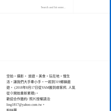
空拍。攝影。 旅遊。美食。玩在地。慢生
活。讓我們大手牽小手。一起到319鄉鎮遨
遊。 (2018年8月17日從YAM搬到痞客邦, 人氣
從０開始重新累積)。
歡迎合作邀約/ 照片授權請洽:
ling1817@yahoo.com.tw
。
粉絲團