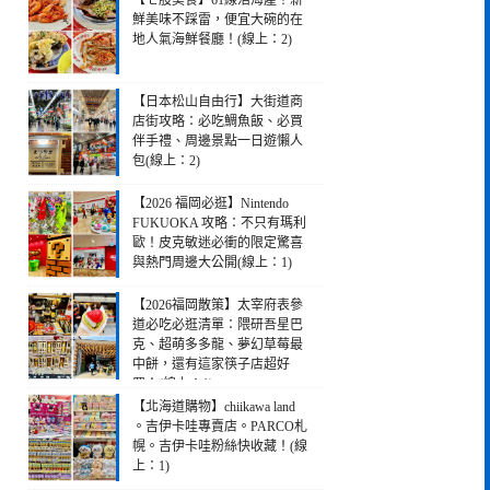
【七股美食】61線活海產！新
鮮美味不踩雷，便宜大碗的在
地人氣海鮮餐廳！(線上：2)
【日本松山自由行】大街道商
店街攻略：必吃鯛魚飯、必買
伴手禮、周邊景點一日遊懶人
包(線上：2)
【2026 福岡必逛】Nintendo
FUKUOKA 攻略：不只有瑪利
歐！皮克敏迷必衝的限定驚喜
與熱門周邊大公開(線上：1)
【2026福岡散策】太宰府表參
道必吃必逛清單：隈研吾星巴
克、超萌多多龍、夢幻草莓最
中餅，還有這家筷子店超好
買！(線上：1)
【北海道購物】chiikawa land
。吉伊卡哇專賣店。PARCO札
幌。吉伊卡哇粉絲快收藏！(線
上：1)