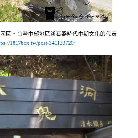
化園區。台灣中部地區新石器時代中期文化的代表
tps://1817box.tw/post-341133720/