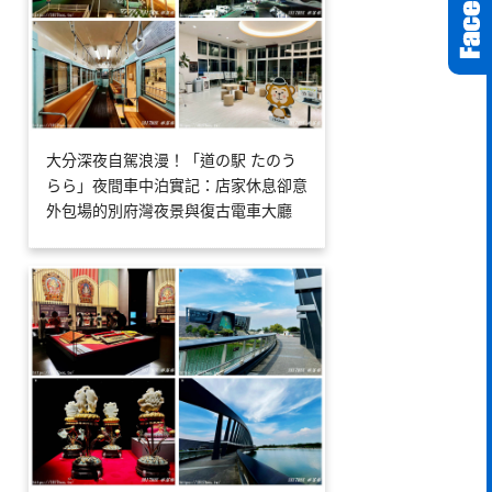
大分深夜自駕浪漫！「道の駅 たのう
らら」夜間車中泊實記：店家休息卻意
外包場的別府灣夜景與復古電車大廳