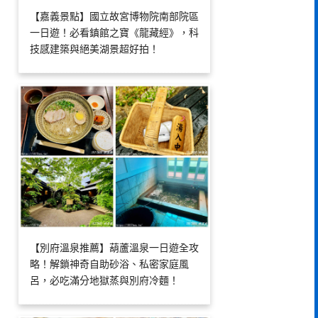
【嘉義景點】國立故宮博物院南部院區
一日遊！必看鎮館之寶《龍藏經》，科
技感建築與絕美湖景超好拍！
【別府溫泉推薦】葫蘆溫泉一日遊全攻
略！解鎖神奇自助砂浴、私密家庭風
呂，必吃滿分地獄蒸與別府冷麵！