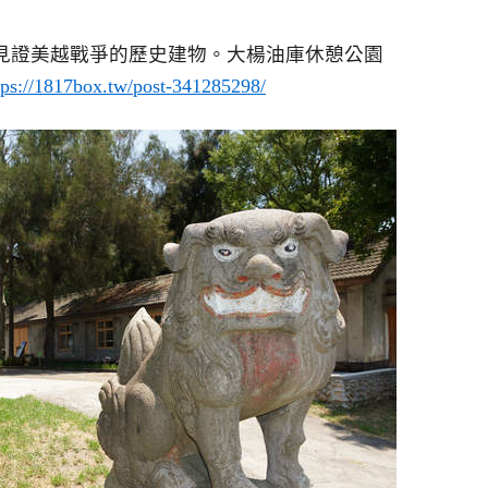
見證美越戰爭的歷史建物。大楊油庫休憩公園
tps://1817box.tw/post-341285298/