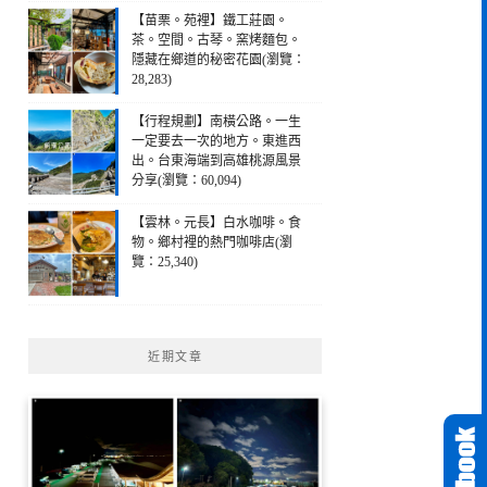
【苗栗。苑裡】鐵工莊園。
茶。空間。古琴。窯烤麵包。
隱藏在鄉道的秘密花園(瀏覽：
28,283)
【行程規劃】南橫公路。一生
一定要去一次的地方。東進西
出。台東海端到高雄桃源風景
分享(瀏覽：60,094)
【雲林。元長】白水咖啡。食
物。鄉村裡的熱門咖啡店(瀏
覽：25,340)
近期文章