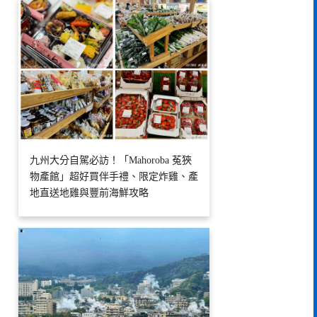
九州大分自駕必訪！「Mahoroba 菟狹
物產館」超好買伴手禮、限定炸雞、產
地直送地雞與豐前海鮮攻略