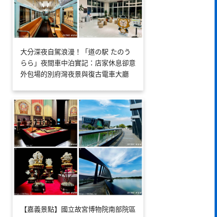
大分深夜自駕浪漫！「道の駅 たのう
らら」夜間車中泊實記：店家休息卻意
外包場的別府灣夜景與復古電車大廳
【嘉義景點】國立故宮博物院南部院區