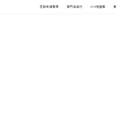
Skip
空拍申請教學
澳門自由行
319地圖集
美
to
content