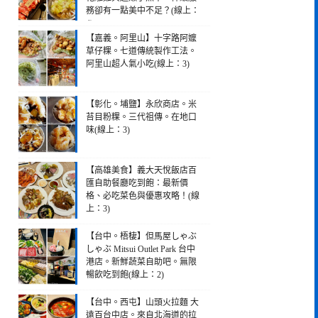
務卻有一點美中不足？(線上：
4)
【嘉義。阿里山】十字路阿嬤
草仔粿。七道傳統製作工法。
阿里山超人氣小吃(線上：3)
【彰化。埔鹽】永欣商店。米
苔目粉粿。三代祖傳。在地口
味(線上：3)
【高雄美食】義大天悅飯店百
匯自助餐廳吃到飽：最新價
格、必吃菜色與優惠攻略！(線
上：3)
【台中。梧棲】但馬屋しゃぶ
しゃぶ Mitsui Outlet Park 台中
港店。新鮮蔬菜自助吧。無限
暢飲吃到飽(線上：2)
【台中。西屯】山頭火拉麵 大
遠百台中店。來自北海道的拉