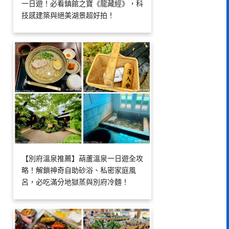
一日遊！必看鎮館之寶《龍藏經》，科
技感建築與絕美湖景超好拍！
【別府溫泉推薦】葫蘆溫泉一日遊全攻
略！解鎖神奇自助砂浴、私密家庭風
呂，必吃滿分地獄蒸與別府冷麵！