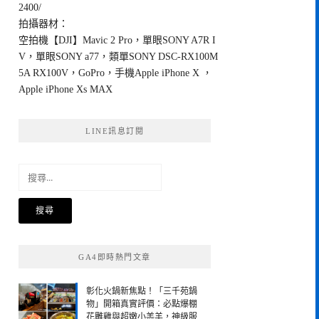
2400/
拍攝器材：
空拍機【DJI】Mavic 2 Pro，單眼SONY A7R I
V，單眼SONY a77，類單SONY DSC-RX100M
5A RX100V，GoPro，手機Apple iPhone X ，
Apple iPhone Xs MAX
LINE訊息訂閱
搜
尋
關
鍵
字:
GA4即時熱門文章
彰化火鍋新焦點！「三千苑鍋
物」開箱真實評價：必點爆棚
花雕雞與超嫩小羔羊，神級服