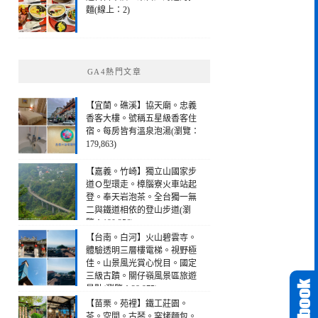
麵(線上：2)
GA4熱門文章
【宜蘭。礁溪】協天廟。忠義
香客大樓。號稱五星級香客住
宿。每房皆有溫泉泡湯(瀏覽：
179,863)
【嘉義。竹崎】獨立山國家步
道Ｏ型環走。樟腦寮火車站起
登。奉天岩泡茶。全台獨一無
二與鐵道相依的登山步道(瀏
覽：190,256)
【台南。白河】火山碧雲寺。
體驗透明三層樓電梯。視野極
佳。山景風光賞心悅目。國定
三級古蹟。關仔嶺風景區旅遊
景點(瀏覽：28,975)
【苗栗。苑裡】鐵工莊園。
茶。空間。古琴。窯烤麵包。