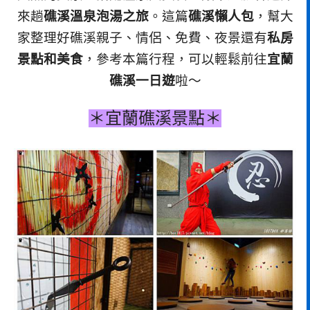
來趟
礁溪溫泉泡湯之旅
。這篇
礁溪懶人包
，幫大
家整理好礁溪親子、情侶、免費、夜景還有
私房
景點和美食
，參考本篇行程，可以輕鬆前往
宜蘭
礁溪一日遊
啦～
＊宜蘭礁溪景點＊