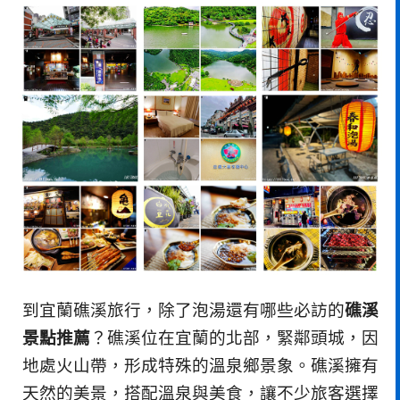
到宜蘭礁溪旅行，除了泡湯還有哪些必訪的
礁溪
景點推薦
？礁溪位在宜蘭的北部，緊鄰頭城，因
地處火山帶，形成特殊的溫泉鄉景象。礁溪擁有
天然的美景，搭配溫泉與美食，讓不少旅客選擇