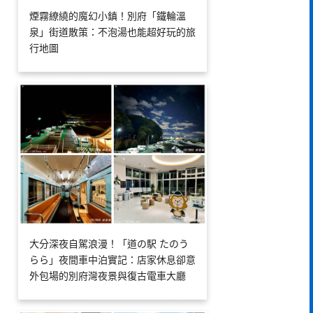
煙霧繚繞的魔幻小鎮！別府「鐵輪溫
泉」街道散策：不泡湯也能超好玩的旅
行地圖
大分深夜自駕浪漫！「道の駅 たのう
らら」夜間車中泊實記：店家休息卻意
外包場的別府灣夜景與復古電車大廳