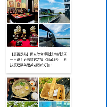
【嘉義景點】國立故宮博物院南部院區
一日遊！必看鎮館之寶《龍藏經》，科
技感建築與絕美湖景超好拍！