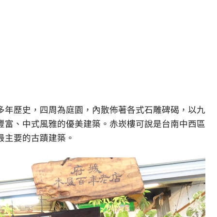
多年歷史，四周為庭園，內散佈著各式石雕碑碣，以九
豐富、中式風雅的優美建築。赤崁樓可說是台南中西區
最主要的古蹟建築。