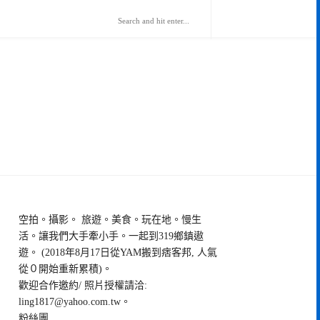
空拍。攝影。 旅遊。美食。玩在地。慢生
活。讓我們大手牽小手。一起到319鄉鎮遨
遊。 (2018年8月17日從YAM搬到痞客邦, 人氣
從０開始重新累積)。
歡迎合作邀約/ 照片授權請洽:
ling1817@yahoo.com.tw
。
粉絲團