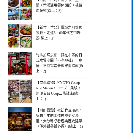
【台南。白河】關子嶺三重
溪。新溪邊用餐休閒館。祖傳
血藤雞(線上：3)
【新竹。竹北】風城之月懷舊
餐廳。走進5、60年代老街場
景(線上：2)
竹北拍照景點｜藏在市區的日
式木質空間「不老神社」，鳥
居、不倒翁造景與穿搭指南(線
上：2)
【京都購物】KYOTO Co-op
Nijo Station。コープ二条駅。
無印良品 Coop二條站店(線
上：1)
【別府景點】夜訪竹瓦溫泉：
穿越百年的木造神隱少女湯
屋，大分縣必看經典歷史建築
（僅外觀參觀心得）(線上：1)