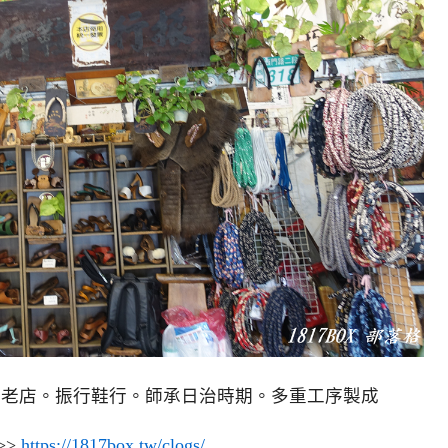
屐老店。振行鞋行。師承日治時期。多重工序製成
>>
https://1817box.tw/clogs/