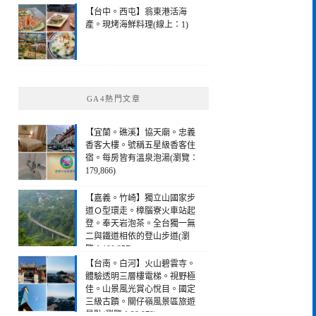
【台中。西屯】翁東港活海
產。現烤海鮮料理(線上：1)
GA4熱門文章
【宜蘭。礁溪】協天廟。忠義
香客大樓。號稱五星級香客住
宿。每房皆有溫泉泡湯(瀏覽：
179,866)
【嘉義。竹崎】獨立山國家步
道Ｏ型環走。樟腦寮火車站起
登。奉天岩泡茶。全台獨一無
二與鐵道相依的登山步道(瀏
覽：190,257)
【台南。白河】火山碧雲寺。
體驗透明三層樓電梯。視野極
佳。山景風光賞心悅目。國定
三級古蹟。關仔嶺風景區旅遊
景點(瀏覽：28,979)