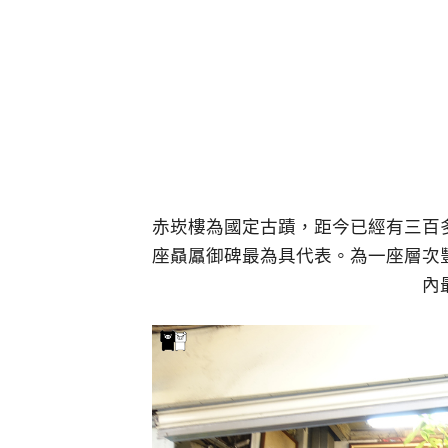
赤崁樓為國定古蹟，距今已經有三百
座贔屭御碑最為具代表。為一座層次
內