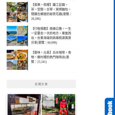
【苗栗。苑裡】鐵工莊園。
茶。空間。古琴。窯烤麵包。
隱藏在鄉道的秘密花園(瀏覽：
28,286)
【行程規劃】南橫公路。一生
一定要去一次的地方。東進西
出。台東海端到高雄桃源風景
分享(瀏覽：60,098)
【雲林。元長】白水咖啡。食
物。鄉村裡的熱門咖啡店(瀏
覽：25,341)
近期文章